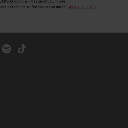
eut DVGS durch ein Master-Studium oder
S-Punkten erhalten Sie beim Team des Studiensekretariates
ne persönlich. Rufen Sie uns an unter:
+49 681 6855 150
iterbildung