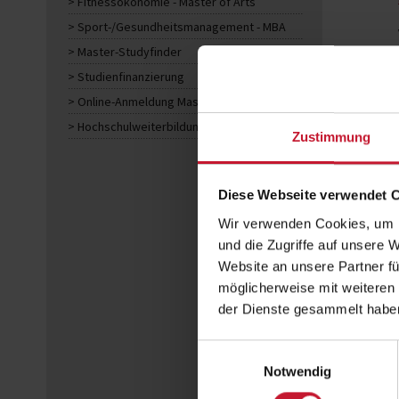
Fitnessökonomie - Master of Arts
Sport-/Gesundheitsmanagement - MBA
Master-Studyfinder
Studienfinanzierung
Online-Anmeldung Master
Hochschulweiterbildungen
Zustimmung
Diese Webseite verwendet 
Wir verwenden Cookies, um I
und die Zugriffe auf unsere 
Website an unsere Partner fü
möglicherweise mit weiteren
der Dienste gesammelt habe
Einwilligungsauswahl
Notwendig