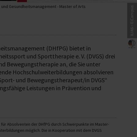
n und Gesundheitsmanagement - Master of Arts
heitsmanagement (DHfPG) bietet in
tssport und Sporttherapie e. V. (DVGS) drei
nd Bewegungstherapie an, die Sie unter
ende Hochschulweiterbildungen absolvieren
 „Sport- und Bewegungstherapeut/in DVGS“
ngsfähige Leistungen in Prävention und
st für Absolventen der DHfPG durch Schwerpunkte im Master-
erbildungen möglich. Die in Kooperation mit dem DVGS
raussetzungen des DVGS zur Berufsbezeichnung Sport- und