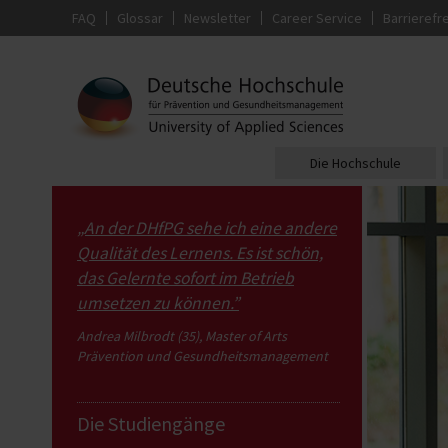
FAQ
Glossar
Newsletter
Career Service
Barrierefre
Die Hochschule
„An der DHfPG sehe ich eine andere
Qualität des Lernens. Es ist schön,
das Gelernte sofort im Betrieb
umsetzen zu können.”
Andrea Milbrodt (35), Master of Arts
Prävention und Gesundheitsmanagement
Die Studiengänge