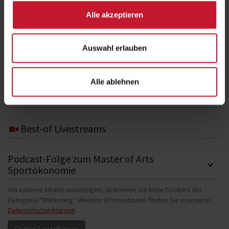
Studieninhalte im Überblick
Alle akzeptieren
Das lernen Sie im Studium
Auswahl erlauben
Tätigkeiten - Das können Sie umsetzen
Alle ablehnen
Einsatzfelder
Best-of Livestreams
Podcast-Folge zum Master of Arts
Sportökonomie
Um externe Inhalte anzuzeigen, aktivieren Sie bitte Cookies der
Kategorie "Marketing". Weitere Informationen finden Sie in unserer
Datenschutzerklärung
.