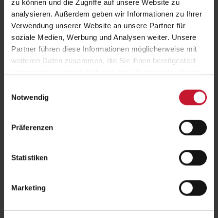
>> Jetzt studieren - später bezahlen!
zu können und die Zugriffe auf unsere Website zu
analysieren. Außerdem geben wir Informationen zu Ihrer
Verwendung unserer Website an unsere Partner für
Zugangsvoraussetzungen
soziale Medien, Werbung und Analysen weiter. Unsere
Partner führen diese Informationen möglicherweise mit
Zur Aufnahme eines Master-Studiums an der Deutschen
Hochschule für Prävention und Gesundheitsmanagement ist ein
weiteren Daten zusammen, die Sie ihnen bereitgestellt
abgeschlossenes Erststudium Voraussetzung.
haben oder die sie im Rahmen Ihrer Nutzung der Dienste
Weiterführende Infos: Das Studium
gesammelt haben.
Einwilligungsauswahl
>Zulassungsvoraussetzungen
Notwendig
Was zeichnet diesen Studiengang aus?
Präferenzen
Ihre Zukunftsperspektive
Statistiken
Für wen ist dieser Studiengang besonders
Marketing
geeignet?