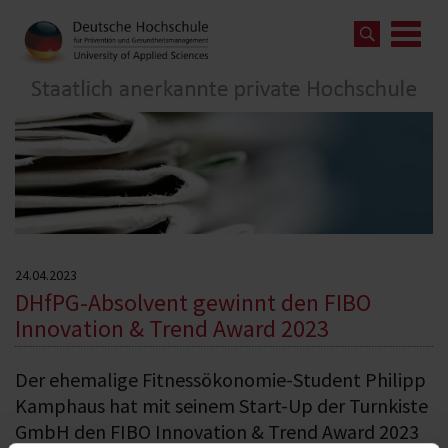
24.04.2023
DHfPG-Absolvent gewinnt den FIBO
Innovation & Trend Award 2023
Der ehemalige Fitnessökonomie-Student Philipp
Kamphaus hat mit seinem Start-Up der Turnkiste
GmbH den FIBO Innovation & Trend Award 2023