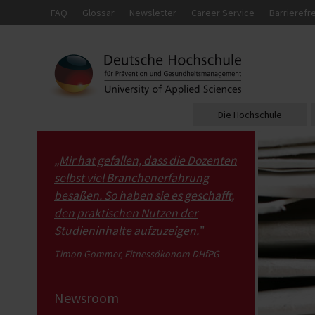
FAQ
Glossar
Newsletter
Career Service
Barrierefre
Die Hochschule
„Mir hat gefallen, dass die Dozenten
selbst viel Branchenerfahrung
besaßen. So haben sie es geschafft,
den praktischen Nutzen der
Studieninhalte aufzuzeigen.”
Timon Gommer, Fitnessökonom DHfPG
Newsroom