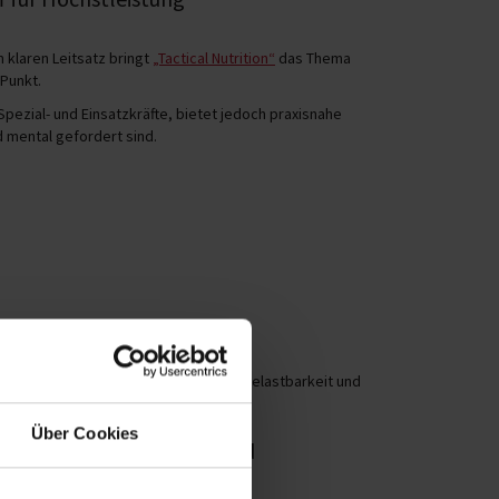
klaren Leitsatz bringt
„Tactical Nutrition“
das Thema
 Punkt.
Spezial- und Einsatzkräfte, bietet jedoch praxisnahe
nd mental gefordert sind.
ategische Ressource für Performance, Belastbarkeit und
Über Cookies
um Leistungs-Booster wird