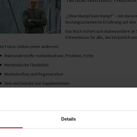
„Ohne Mampf kein Kampf“ – mit diesem 
leistungsorientierte Ernährung auf den
Das Buch richtet sich insbesondere an 
Erkenntnisse für alle, die körperlich u
Im Fokus stehen unter anderem:
Makronährstoffe: Kohlenhydrate, Proteine, Fette
Metabolische Flexibilität
Muskelaufbau und Regeneration
Sinn und Einsatz von Supplementen
Meal Prep für leistungsintensive Phasen
Dabei wird deutlich: Ernährung ist kein Lifestyle-Thema, sondern eine str
Entscheidungsfähigkeit.
Details
Human Performance Optimization: Wenn das Gehirn z