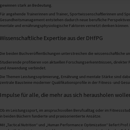
gewinnen stark an Bedeutung.
Für angehende Trainerinnen und Trainer, Sportwissenschaftlerinnen und Sp
Gesundheitsmanagement entstehen dadurch neue berufliche Perspektiven. 
mentale und ernährungsphysiologische Faktoren vernetzt denken können.
Wissenschaftliche Expertise aus der DHfPG
Die beiden Buchveröffentlichungen unterstreichen die wissenschaftliche u
Studierende profitieren von aktuellen Forschungserkenntnissen, direkter
und Anwendung verbindet.
Die Themen Leistungsoptimierung, Ernährung und mentale Stärke sind dabei 
zentrale Bausteine moderner Qualifikationsprofile in der Fitness- und Ges
Impulse für alle, die mehr aus sich herausholen wolle
Ob im Leistungssport, im anspruchsvollen Berufsalltag oder im Fitnessstu
in beiden Büchern fundierte und praxisorientierte Ansätze.
Mit „Tactical Nutrition“ und „Human Performance Optimization“ liefert Prof. D