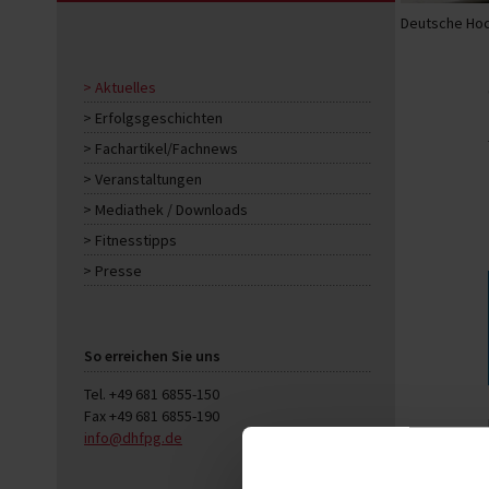
Deutsche Hoc
Aktuelles
Erfolgsgeschichten
Fachartikel/Fachnews
Veranstaltungen
Mediathek / Downloads
Fitnesstipps
Presse
So erreichen Sie uns
Tel. +49 681 6855-150
Fax +49 681 6855-190
info@dhfpg.de