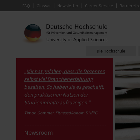
FAQ
Glossar
Newsletter
Career Service
Barrierefre
Die Hochschule
„Mir hat gefallen, dass die Dozenten
selbst viel Branchenerfahrung
besaßen. So haben sie es geschafft,
den praktischen Nutzen der
Studieninhalte aufzuzeigen.”
Timon Gommer, Fitnessökonom DHfPG
Newsroom