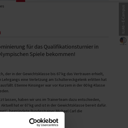
les
a
nierung für das Qualifikationsturnier in
ie Olympischen Spiele bekommen!
ach, der in der Gewichtsklasse bis 67 kg das Vertrauen erhielt,
n Lehrgangs eine Verletzung am Schultereckgelenk erlitten hat
usfällt. Etienne Kinsinger war vor Kurzem in der 60 kg-Klasse
eden.
zt lassen, haben wir uns im Trainerteam dazu entschieden,
Aktuell hat er 67 kg und ist in der Gewichtsklasse bereit dafür.
ingt“, begründete Bundestrainer Michael Carl die