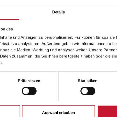
Details
Etienne Kinsinger über sein Studium an der DHfPG
Cookies
Etienne Kinsinger ist nicht nur Ringer im griechisch-römischen Stil, sonder
nhalte und Anzeigen zu personalisieren, Funktionen für soziale
Master of Arts Sportökonomie an der DHfPG. Im Interview erzählt Etienne,
Website zu analysieren. Außerdem geben wir Informationen zu I
Leistungssport verbinden kann und welches Ziel er sich für die Zukunft ges
r soziale Medien, Werbung und Analysen weiter. Unsere Partner
 Daten zusammen, die Sie ihnen bereitgestellt haben oder die s
n.
Präferenzen
Statistiken
Um externe Inhalte anzuzeigen, aktivieren Sie bitte Cookies der Katego
Datenschutzerkl
Auswahl erlauben