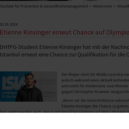
hschule für Prävention & Gesundheitsmanagement
Newsroom
Aktuel
02.05.2024
Etienne Kinsinger erneut Chance auf Olympi
DHfPG-Student Etienne Kinsinger hat mit der Nachnomi
Istanbul erneut eine Chance zur Qualifikation für d
Der Ringer rückt für Witalis Lazovksi n
jedoch während eines aktuell laufende
und somit für mindestens zwei Monate a
gegen Christopher Kraemer ausgeschi
„Bevor wir die Gewichtsklasse unbeset
Etienne Kinsinger die Chance zu geben. 
Dies sieht man hier auch, wie er mit den 67 kg-Gegnern auf dem Lehrgang r
Nachnominierung.
Wir drücken die Daumen!