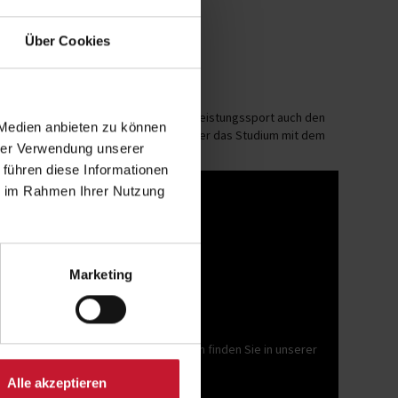
Über Cookies
n er studiert neben seiner Karriere im Leistungssport auch den
 Medien anbieten zu können
 wie er zum Ringen gekommen ist, wie er das Studium mit dem
hrer Verwendung unserer
etzt hat.
 führen diese Informationen
ie im Rahmen Ihrer Nutzung
Marketing
rie "Marketing". Weitere Informationen finden Sie in unserer
ärung
.
Alle akzeptieren