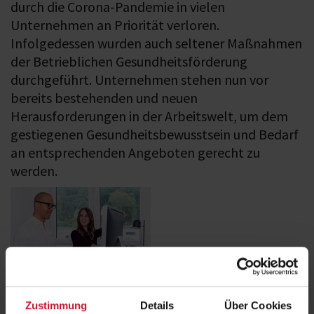
durch die Corona-Pandemie in vielen
Unternehmen an Priorität verloren.
Infolgedessen wurden auch seltener Maßnahmen
der Betrieblichen Gesundheitsförderung
durchgeführt. Unternehmen stehen nun vor
bereits bestehenden und neuen
Herausforderungen in der Arbeitswelt, um dem
gestiegenen Gesundheitsbewusstsein und Bedarf
an entsprechenden Angeboten gerecht zu
werden.
Viele Unternehmen besitzen nicht die entsprechende Kompetenz
Zustimmung
Details
Über Cookies
oder Expertise, solche Maßnahmen eigenständig durchzuführen und