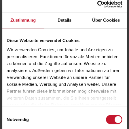
In dieser spannenden Episode sprechen wir mit Sarah Baier,
Absolventin der Deutschen Hochschule für Prävention und
Gesundheitsmanagement (DHfPG) und erfolgreiche Online-Coachin
für Frauen. Sarah hat nicht nur ihre Leidenschaft für Fitness und
Zustimmung
Details
Über Cookies
Ernährung zum Beruf gemacht, sondern auch den mutigen Schritt
gewagt, nach Südafrika auszuwandern.
Wir beleuchten Sarahs persönliche Fitnessjourney, die sie als
Diese Webseite verwendet Cookies
authentischen und inspirierenden Content nutzt, um ihre Community
Wir verwenden Cookies, um Inhalte und Anzeigen zu
aufzubauen und Frauen zu motivieren. Sie teilt ihre Erfahrungen, wie
sie über Instagram Kundinnen gewinnt und ihre Botschaft in die Welt
personalisieren, Funktionen für soziale Medien anbieten
trägt.
zu können und die Zugriffe auf unsere Website zu
analysieren. Außerdem geben wir Informationen zu Ihrer
Verwendung unserer Website an unsere Partner für
soziale Medien, Werbung und Analysen weiter. Unsere
Partner führen diese Informationen möglicherweise mit
weiteren Daten zusammen, die Sie ihnen bereitgestellt
haben oder die sie im Rahmen Ihrer Nutzung der Dienste
gesammelt haben.
Einwilligungsauswahl
Notwendig