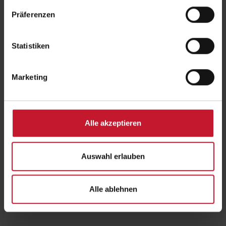
Präferenzen
Statistiken
Marketing
Um externe Inhalte anzuzeigen, aktivieren Sie bitte Cookies der
Kategorie "Marketing". Weitere Informationen finden Sie in unserer
Datenschutzerklärung
.
Alle akzeptieren
Auswahl erlauben
Studieren mit Gehalt
Alle ablehnen
Zurück
zur Übersicht