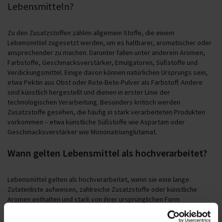
Lebensmitteln?
Zu den Zusatzstoffen zählen allgemein Stoffe, die einem
Lebensmittel zugesetzt werden, um es haltbarer, aromatischer oder
ansprechender zu machen. Darunter fallen unter anderem Aromen,
Farbstoffe, Geschmacksverstärker, Emulgatoren, Süßstoffe und
Verdickungsmittel. Einige davon können natürlichen Ursprungs sein,
etwa Pektin aus Obst oder Rote-Bete-Pulver als Farbstoff. Andere
sind künstlich hergestellt und dienen in erster Linie der
technologischen Verarbeitung. Besonders kritisch werden
Zusatzstoffe gesehen, die häufig in stark verarbeiteten Produkten
vorkommen – etwa künstliche Süßstoffe wie Aspartam oder
Geschmacksverstärker wie Mononatriumglutamat.
Wann gelten Lebensmittel als hochverarbeitet?
Lebensmittel gelten als hochverarbeitet, wenn sie eine lange
Zutatenliste aufweisen, zahlreiche Zusatzstoffe oder künstliche
Aromen enthalten und stark von ihrer ursprünglichen Form
abweichen. Typische Beispiele sind Softdrinks, Fertiggerichte,
Snacks oder Instantprodukte. Sie enthalten oft hohe Mengen an