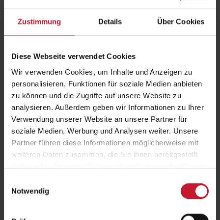
Zucker, Fett, Salz und Zusatzstoffen, die das natürliche
Sättigungsgefühl beeinträchtigen und die Energieaufnahme erhöhen
Zustimmung
Details
Über Cookies
können.
Warum Zucker in vielen Produkten „versteckt“
Diese Webseite verwendet Cookies
ist
Wir verwenden Cookies, um Inhalte und Anzeigen zu
personalisieren, Funktionen für soziale Medien anbieten
Besonders beim Zucker ist Vorsicht geboten: Er steckt nicht nur in
zu können und die Zugriffe auf unsere Website zu
offensichtlichen Süßigkeiten, sondern oft auch „versteckt“ in
Produkten wie Fruchtjoghurts, Müslis, Ketchup, Fertigsaucen oder
analysieren. Außerdem geben wir Informationen zu Ihrer
Wurstwaren. Auf der Zutatenliste erscheint Zucker in vielen Varianten,
Verwendung unserer Website an unsere Partner für
etwa als Glukose, Fruktose, Dextrose oder Maissirup. Laut der
soziale Medien, Werbung und Analysen weiter. Unsere
Weltgesundheitsorganisation (WHO) sollten höchstens 10 % der
Partner führen diese Informationen möglicherweise mit
täglichen Energiezufuhr aus freiem Zucker stammen – besser sind
weiteren Daten zusammen, die Sie ihnen bereitgestellt
unter 5 %, was etwa 25 g Zucker pro Tag entspricht.
haben oder die sie im Rahmen Ihrer Nutzung der Dienste
Gesundheitsrisiken durch hohen UPF-Konsum
gesammelt haben.
Einwilligungsauswahl
Notwendig
Der UPF-Verzehr wird in der Literatur mit Übergewicht, Adipositas und
chronischen Erkrankungen wie Herz-Kreislauf-Erkrankungen, Diabetes