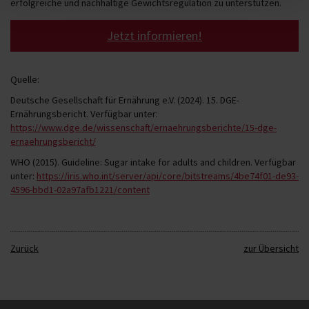
erfolgreiche und nachhaltige Gewichtsregulation zu unterstützen.
Jetzt informieren!
Quelle:
Deutsche Gesellschaft für Ernährung e.V. (2024). 15. DGE-
Ernährungsbericht. Verfügbar unter:
https://www.dge.de/wissenschaft/ernaehrungsberichte/15-dge-
ernaehrungsbericht/
WHO (2015). Guideline: Sugar intake for adults and children. Verfügbar
unter:
https://iris.who.int/server/api/core/bitstreams/4be74f01-de93-
4596-bbd1-02a97afb1221/content
Zurück
zur Übersicht