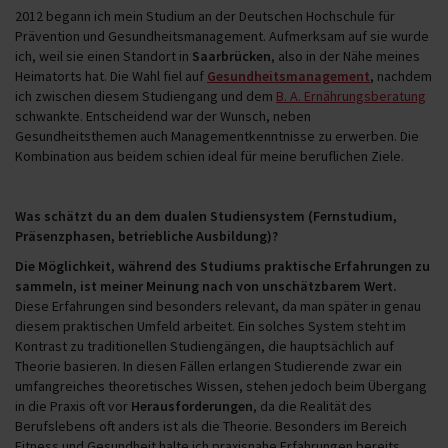
2012 begann ich mein Studium an der Deutschen Hochschule für
Prävention und Gesundheitsmanagement. Aufmerksam auf sie wurde
ich, weil sie einen Standort in
Saarbrücken
, also in der Nähe meines
Heimatorts hat. Die Wahl fiel auf
Gesundheitsmanagement
, nachdem
ich zwischen diesem Studiengang und dem
B. A. Ernährungsberatung
schwankte. Entscheidend war der Wunsch, neben
Gesundheitsthemen auch Managementkenntnisse zu erwerben. Die
Kombination aus beidem schien ideal für meine beruflichen Ziele.
Was schätzt du an dem dualen Studiensystem (Fernstudium,
Präsenzphasen, betriebliche Ausbildung)?
Die Möglichkeit, während des Studiums praktische Erfahrungen zu
sammeln, ist meiner Meinung nach von unschätzbarem Wert.
Diese Erfahrungen sind besonders relevant, da man später in genau
diesem praktischen Umfeld arbeitet. Ein solches System steht im
Kontrast zu traditionellen Studiengängen, die hauptsächlich auf
Theorie basieren. In diesen Fällen erlangen Studierende zwar ein
umfangreiches theoretisches Wissen, stehen jedoch beim Übergang
in die Praxis oft vor
Herausforderungen
, da die Realität des
Berufslebens oft anders ist als die Theorie. Besonders im Bereich
Fitness und Gesundheit halte ich praxisnahe Erfahrungen bereits