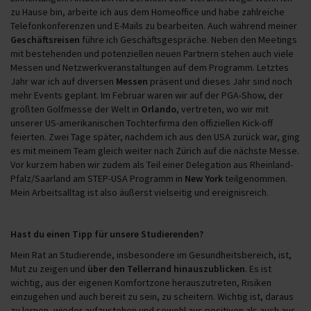
zu Hause bin, arbeite ich aus dem Homeoffice und habe zahlreiche
Telefonkonferenzen und E-Mails zu bearbeiten. Auch während meiner
Geschäftsreisen
führe ich Geschäftsgespräche. Neben den Meetings
mit bestehenden und potenziellen neuen Partnern stehen auch viele
Messen und Netzwerkveranstaltungen auf dem Programm. Letztes
Jahr war ich auf diversen
Messen
präsent und dieses Jahr sind noch
mehr Events geplant. Im Februar waren wir auf der PGA-Show, der
größten Golfmesse der Welt in
Orlando
, vertreten, wo wir mit
unserer US-amerikanischen Tochterfirma den offiziellen Kick-off
feierten. Zwei Tage später, nachdem ich aus den USA zurück war, ging
es mit meinem Team gleich weiter nach Zürich auf die nächste Messe.
Vor kurzem haben wir zudem als Teil einer Delegation aus Rheinland-
Pfalz/Saarland am STEP-USA Programm in
New York
teilgenommen.
Mein Arbeitsalltag ist also äußerst vielseitig und ereignisreich.
Hast du einen Tipp für unsere Studierenden?
Mein Rat an Studierende, insbesondere im Gesundheitsbereich, ist,
Mut zu zeigen und
über den Tellerrand hinauszublicken
. Es ist
wichtig, aus der eigenen Komfortzone herauszutreten, Risiken
einzugehen und auch bereit zu sein, zu scheitern. Wichtig ist, daraus
zu lernen, wieder aufzustehen und sowohl aus positiven als auch aus