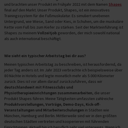
und brachten unser Produkt im Frühjahr 2022 mit dem Namen
Shapes
final auf den Markt. Unser Produkt, Shapes, ist ein innovatives
Trainingssystem für die Fußmuskulatur. Es simuliert unebenen
Untergrund, wie Wiese, Sand oder Kies, in Schuhen, um die muskuläre
Kette vom Fuß bis zum Kiefer zu stärken. Seit der Markteinführung ist
Shapes zu meinem
Vollzeitjob
geworden, der mich sowohl national
als auch international beschäftigt.
Wie sieht ein typischer Arbeitstag bei dir aus?
Meinen typischen Arbeitstag zu beschreiben, ist herausfordernd, da
jeder Tag anders ist. Im Jahr 2023 verbrachte ich beispielsweise über
80 Nächte in Hotels und legte monatlich mehr als 5.000 Kilometer
zurück. Dies ist vor allem darauf zurückzuführen, dass wir
deutschlandweit mit Fitnessclubs und
Physiotherapieeinrichtungen zusammenarbeiten
, die unser
Produkt Shapes führen. Meine Tätigkeiten umfassten zahlreiche
Produktvorstellungen, Vorträge, Demo-Days, Kick-off-
Veranstaltungen und Mitarbeiterschulungen
in Städten wie
München, Hamburg und Berlin. Mittlerweile sind wir in den größten
deutschen Städten vertreten und kooperieren mit führenden
Einrichtungen. Aktuell bin ich beruflich sehr viel unterwegs. Wenn ich