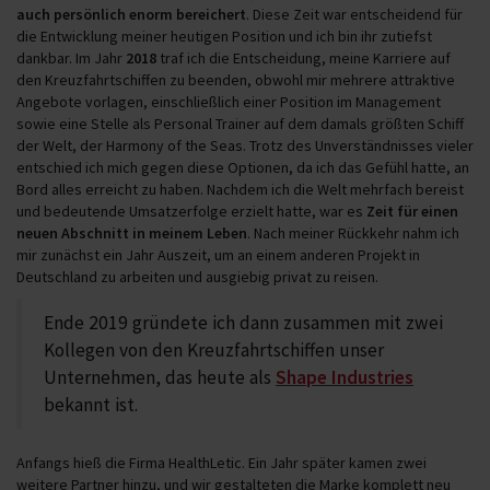
auch persönlich enorm bereichert
. Diese Zeit war entscheidend für
die Entwicklung meiner heutigen Position und ich bin ihr zutiefst
dankbar. Im Jahr
2018
traf ich die Entscheidung, meine Karriere auf
den Kreuzfahrtschiffen zu beenden, obwohl mir mehrere attraktive
Angebote vorlagen, einschließlich einer Position im Management
sowie eine Stelle als Personal Trainer auf dem damals größten Schiff
der Welt, der Harmony of the Seas. Trotz des Unverständnisses vieler
entschied ich mich gegen diese Optionen, da ich das Gefühl hatte, an
Bord alles erreicht zu haben. Nachdem ich die Welt mehrfach bereist
und bedeutende Umsatzerfolge erzielt hatte, war es
Zeit für einen
neuen Abschnitt in meinem Leben
. Nach meiner Rückkehr nahm ich
mir zunächst ein Jahr Auszeit, um an einem anderen Projekt in
Deutschland zu arbeiten und ausgiebig privat zu reisen.
Ende 2019 gründete ich dann zusammen mit zwei
Kollegen von den Kreuzfahrtschiffen unser
Unternehmen, das heute als
Shape Industries
bekannt ist.
Anfangs hieß die Firma HealthLetic. Ein Jahr später kamen zwei
weitere Partner hinzu, und wir gestalteten die Marke komplett neu