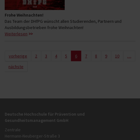
Frohe Weihnachten!
Das Team der DHfPG wünscht allen Studierenden, Partnern und
Ausbildungsbetrieben frohe Weihnachten!
Weiterlesen
vorherige
2
3
4
5
6
7
8
9
10
…
nächste
Deutsche Hochschule für Prävention und
Gesundheitsmanagement GmbH
Zentrale
Hermann-Neuberger-Straße 3