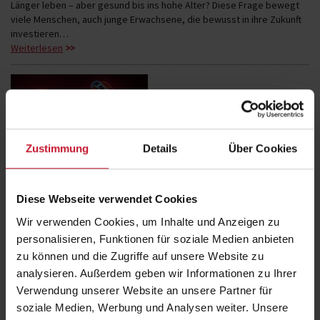
Länger leben – aber gesund bis ins hohe Alter? Diese Frage bewegt
viele Menschen, auch junge Erwachsene, die bewusst in ihre Zukunft
investieren…
Weiterlesen
Zustimmung
Details
Über Cookies
Promotion – Was bedeutet promovieren wirklich? Erfahrungen,
Dauer & Motivation
Was bedeutet es eigentlich zu promovieren – und lohnt sich der
Diese Webseite verwendet Cookies
Doktortitel wirklich?
In dieser Folge von „Studieren mit Gehalt“ dreht sich alles um…
Wir verwenden Cookies, um Inhalte und Anzeigen zu
Weiterlesen
personalisieren, Funktionen für soziale Medien anbieten
zu können und die Zugriffe auf unsere Website zu
analysieren. Außerdem geben wir Informationen zu Ihrer
Verwendung unserer Website an unsere Partner für
soziale Medien, Werbung und Analysen weiter. Unsere
Fernstudientag 2026: Dein Weg zum Studium an der DHfPG