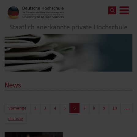
News
vorherige
2
3
4
5
6
7
8
9
10
…
nächste