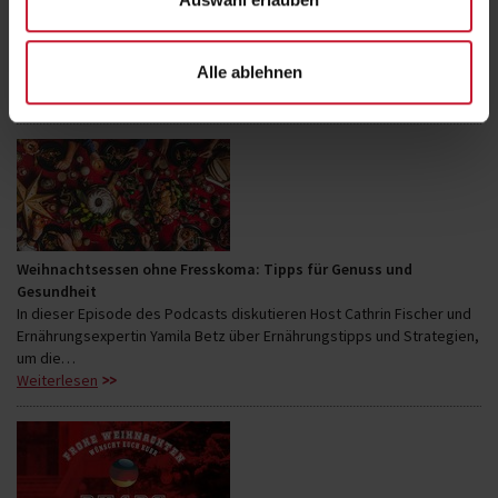
FIBO Congress 2026: Save the date!
Vom 16. bis 17. April 2026 findet der zweitägige Fachkongress parallel
zur FIBO 2026 im modernen Confex‑Kongresszentrum der
Alle ablehnen
Koelnmesse statt. Ob du…
Weiterlesen
Weihnachtsessen ohne Fresskoma: Tipps für Genuss und
Gesundheit
In dieser Episode des Podcasts diskutieren Host Cathrin Fischer und
Ernährungsexpertin Yamila Betz über Ernährungstipps und Strategien,
um die…
Weiterlesen