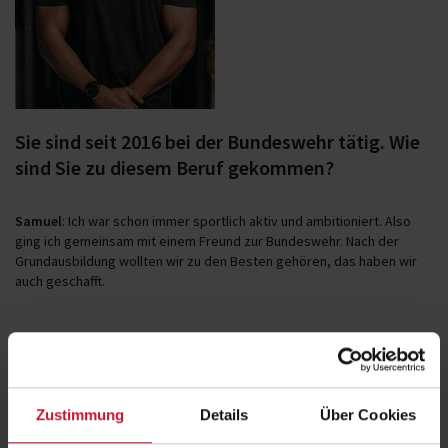
Sie sind seit 2016 bei der Bundeswehr tätig. Wie
sind Sie zu diesem Beruf gekommen?
Samuel
: Ich war schon immer sportlich aktiv und ambitioniert. Also
ging ich gemeinsam mit einem Freund zur Bundeswehr. Nach der
Grundausbildung wollten wir zu den Besten gehören, das haben wir
auch geschafft.
Was hat Sie dazu bewogen, ein duales Studium
an der DHfPG zu beginnen?
Zustimmung
Details
Über Cookies
Samuel
: Die Fachexpertise, die das Studium mit sich bringt, war mir