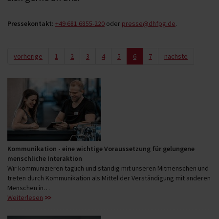
Pressekontakt:
+49 681 6855-220
oder
presse@dhfpg.de
.
vorherige
1
2
3
4
5
6
7
nächste
Kommunikation - eine wichtige Voraussetzung für gelungene
menschliche Interaktion
Wir kommunizieren täglich und ständig mit unseren Mitmenschen und
treten durch Kommunikation als Mittel der Verständigung mit anderen
Menschen in…
Weiterlesen