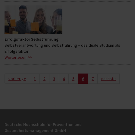
Erfolgsfaktor Selbstführung
Selbstverantwortung und Selbstführung – das duale Studium als
Erfolgsfaktor
Weiterlesen
vorherige
1
2
3
4
5
6
7
nächste
Deutsche Hochschule für Prävention und
Gesundheitsmanagement GmbH