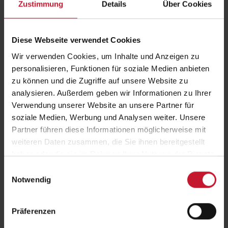
Die Entwicklung eines Geschäftsmodells ist eine Situation voller
Zustimmung
Details
Über Cookies
Ungewissheit. Damit diese Ungewissheit reduziert werden kann,
sollte man das…
Weiterlesen
Diese Webseite verwendet Cookies
Wir verwenden Cookies, um Inhalte und Anzeigen zu
personalisieren, Funktionen für soziale Medien anbieten
zu können und die Zugriffe auf unsere Website zu
analysieren. Außerdem geben wir Informationen zu Ihrer
Verwendung unserer Website an unsere Partner für
soziale Medien, Werbung und Analysen weiter. Unsere
Qualitätsmanagement in der Gesundheitsförderung und
Partner führen diese Informationen möglicherweise mit
Prävention
weiteren Daten zusammen, die Sie ihnen bereitgestellt
Während in Wirtschaftsunternehmen die Thematik Qualität primär aus
einer ökonomischen Perspektive hinsichtlich eines effizienten
haben oder die sie im Rahmen Ihrer Nutzung der Dienste
Einsatzes…
gesammelt haben.
Einwilligungsauswahl
Weiterlesen
Notwendig
Präferenzen