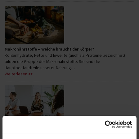
Makronährstoffe – Welche braucht der Körper?
Kohlenhydrate, Fette und Eiweiße (auch als Proteine bezeichnet)
bilden die Gruppe der Makronährstoffe. Sie sind die
Hauptbestandteile unserer Nahrung…
Weiterlesen
Testen von Geschäftsmodellen - Mit der Lean-Startup-Methode
erfolgreich gründen