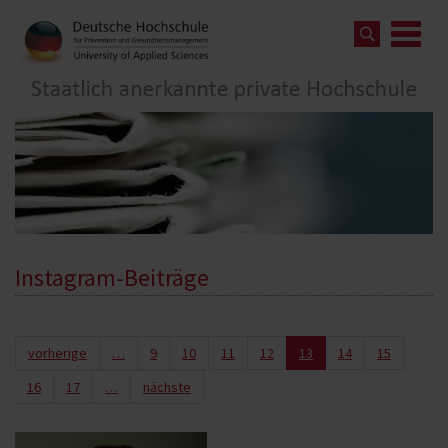
Instagram-Beiträge
vorherige
…
9
10
11
12
13
14
15
16
17
…
nächste