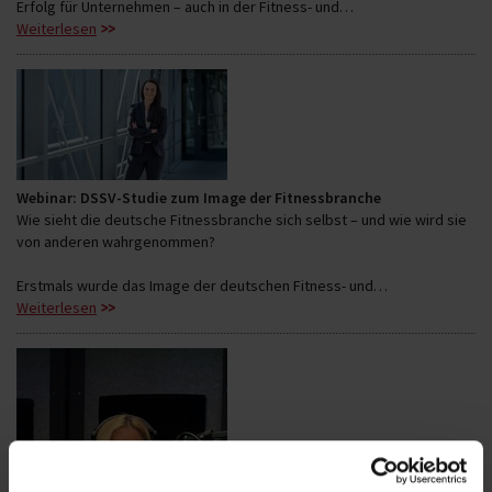
Erfolg für Unternehmen – auch in der Fitness- und…
Weiterlesen
Webinar: DSSV-Studie zum Image der Fitnessbranche
Wie sieht die deutsche Fitnessbranche sich selbst – und wie wird sie
von anderen wahrgenommen?
Erstmals wurde das Image der deutschen Fitness- und…
Weiterlesen