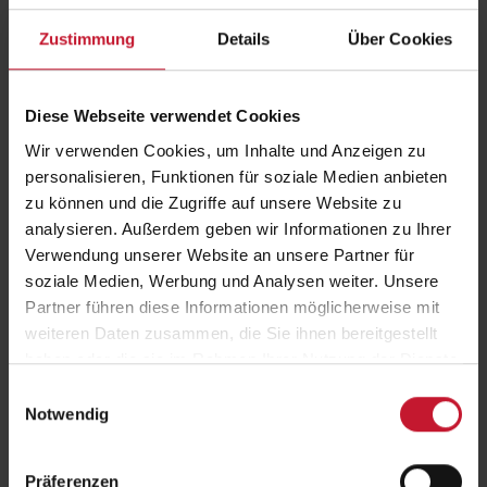
Zustimmung
Details
Über Cookies
Diese Webseite verwendet Cookies
Wir verwenden Cookies, um Inhalte und Anzeigen zu
personalisieren, Funktionen für soziale Medien anbieten
Fitnesstraining in der Menopause: Ein Schlüssel zu beruflicher
zu können und die Zugriffe auf unsere Website zu
Leistungsfähigkeit
analysieren. Außerdem geben wir Informationen zu Ihrer
Warum das Thema jetzt wichtig ist
Verwendung unserer Website an unsere Partner für
Etwa die Hälfte aller erwerbstätigen Frauen in Deutschland befindet
soziale Medien, Werbung und Analysen weiter. Unsere
sich in der Menopause – einer Lebensphase,…
Partner führen diese Informationen möglicherweise mit
Weiterlesen
weiteren Daten zusammen, die Sie ihnen bereitgestellt
haben oder die sie im Rahmen Ihrer Nutzung der Dienste
gesammelt haben.
Einwilligungsauswahl
Notwendig
Präferenzen
Jobporträt – Was macht ein Sport-/Gesundheitsinformatiker?