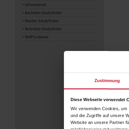
Infomaterial
Bachelor-Studyfinder
Master-Studyfinder
Betriebe-Studyfinder
DHfPG-Alumni
Zustimmung
Diese Webseite verwendet 
Wir verwenden Cookies, um I
und die Zugriffe auf unsere 
Website an unsere Partner fü