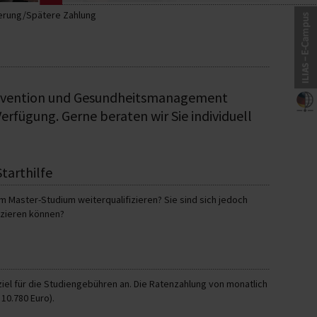
erung/Spätere Zahlung
Prävention und Gesundheitsmanagement
rfügung. Gerne beraten wir Sie individuell
tarthilfe
 Master-Studium weiterqualifizieren? Sie sind sich jedoch
nzieren können?
 Ihrem beruflichen Weg geben: Sie können sofort mit Ihrem
chen Raten erst nach Abschluss des Studiums zahlen. Diese
-Bachelor-Absolventinnen und -Absolventen, die ein Master-
iel für die Studiengebühren an. Die Ratenzahlung von monatlich
10.780 Euro).