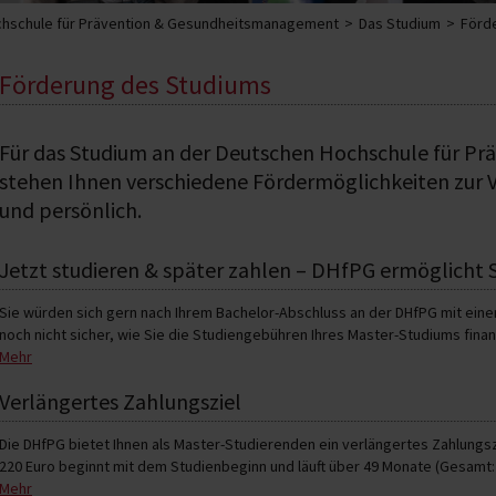
hschule für Prävention & Gesundheitsmanagement
Das Studium
Förd
Förderung des Studiums
Für das Studium an der Deutschen Hochschule für 
stehen Ihnen verschiedene Fördermöglichkeiten zur Ve
und persönlich.
Jetzt studieren & später zahlen – DHfPG ermöglicht S
Sie würden sich gern nach Ihrem Bachelor-Abschluss an der DHfPG mit einem
noch nicht sicher, wie Sie die Studiengebühren Ihres Master-Studiums fina
Mehr
Die DHfPG möchte Sie in Ihrem Vorhaben bestärken und Ihnen Starthilfe auf
Master-Studium an der DHfPG beginnen und die Studiengebühren in monatli
Verlängertes Zahlungsziel
angebotene Zahlungsvariante durch die DHfPG ist ausschließlich für DHfPG
Studium an der DHfPG anschließen möchten, vorgesehen.
Die DHfPG bietet Ihnen als Master-Studierenden ein verlängertes Zahlungsz
220 Euro beginnt mit dem Studienbeginn und läuft über 49 Monate (Gesamt: 
Alle Infos finden sie
hier
.
Mehr