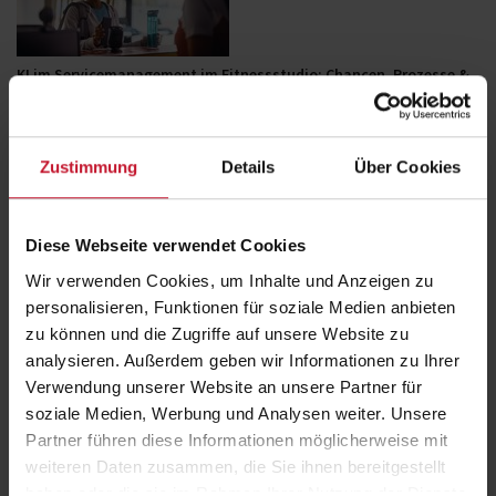
KI im Servicemanagement im Fitnessstudio: Chancen, Prozesse &
Vorteile
Wie KI-Agenten das Servicemanagement im Fitnessstudio verändern:
bessere Erreichbarkeit, weniger Wartezeit, automatisierte Prozesse
und neue Chancen…
Zustimmung
Details
Über Cookies
Weiterlesen
Diese Webseite verwendet Cookies
Wir verwenden Cookies, um Inhalte und Anzeigen zu
personalisieren, Funktionen für soziale Medien anbieten
zu können und die Zugriffe auf unsere Website zu
Stressbewältigung und Entspannung als Teil der
analysieren. Außerdem geben wir Informationen zu Ihrer
Gesundheitswissenschaft
Verwendung unserer Website an unsere Partner für
Stress im beruflichen Kontext gehört für viele zum Alltag.
soziale Medien, Werbung und Analysen weiter. Unsere
Entscheidend ist nicht, Belastung vollständig zu vermeiden, sondern
Partner führen diese Informationen möglicherweise mit
frühzeitig kleine…
Weiterlesen
weiteren Daten zusammen, die Sie ihnen bereitgestellt
haben oder die sie im Rahmen Ihrer Nutzung der Dienste