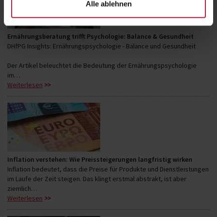
Alle ablehnen
Ernährungsberatung trifft Psychologie: Balance & Gesundheit
DHfPG Insights: Ernährungspsychologie - Balance und Gesundheit
Der Artikel beleuchtet die Bedeutung der Ernährungspsychologie
im…
Weiterlesen
Inflation verstehen: Wie Preissteigerungen langfristig wirken
Inflation bedeutet, dass die Preise für Produkte und Dienstleistungen
im Laufe der Zeit steigen. Das klingt erstmal abstrakt, ist aber
ziemlich…
Weiterlesen