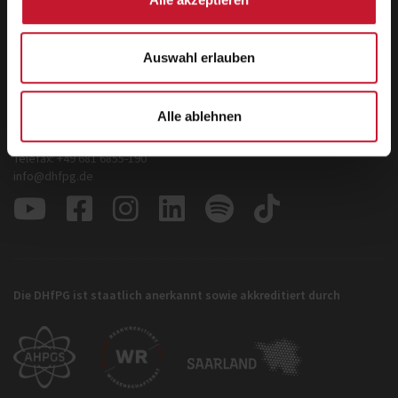
Deutsche Hochschule für Prävention und
Auswahl erlauben
Gesundheitsmanagement GmbH
Zentrale
Hermann-Neuberger-Straße 3
Alle ablehnen
66123 Saarbrücken
Telefon: +49 681 6855-150
Telefax: +49 681 6855-190
info@dhfpg.de
Die DHfPG ist staatlich anerkannt sowie akkreditiert durch