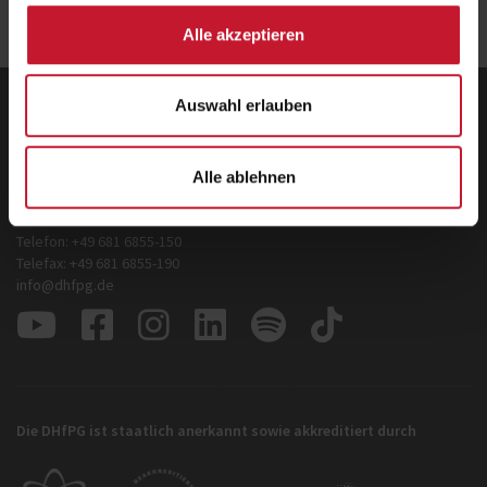
Alle akzeptieren
Auswahl erlauben
Deutsche Hochschule für Prävention und
Gesundheitsmanagement GmbH
Zentrale
Alle ablehnen
Hermann-Neuberger-Straße 3
66123 Saarbrücken
Telefon: +49 681 6855-150
Telefax: +49 681 6855-190
info@dhfpg.de
Die DHfPG ist staatlich anerkannt sowie akkreditiert durch