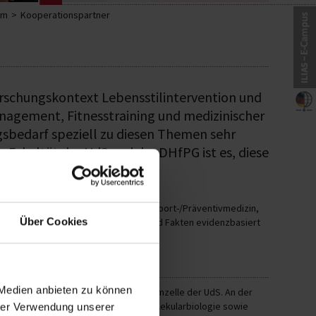
mm
Kooperationspartner
orschungskontext Lebensstilintervention und
agement, Fitnesstraining und medizinischer
sbedarf speziell zu diesen Themen sehr
 Fakultät der UdS und der DHfPG ist es, diese
ungsarbeiten u. a. in den Bereichen Sport-/Präventivmedizin,
Über Cookies
 kann der Bedarf an Zahlen, Daten und Fakten evidenzbasiert
des (UdS)
 Medien anbieten zu können
 in Homburg gegründet und ist die Keimzelle der UdS. An der
uman- und Zahnmedizin, Human- und Molekularbiologie sowie
hrer Verwendung unserer