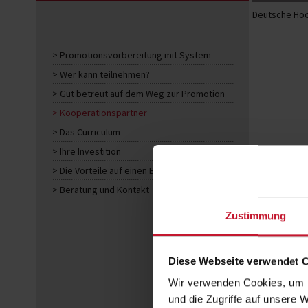
Deutsche Hoc
Promotionsvorbereitung mit System
Wer kann teilnehmen?
Gut betreut auf dem Weg zur Promotion
Kooperationspartner
Das Curriculum
Ihre Investition
Die Vorteile auf einen Blick
Beratung und Kontakt
Zustimmung
Diese Webseite verwendet 
Wir verwenden Cookies, um I
und die Zugriffe auf unsere 