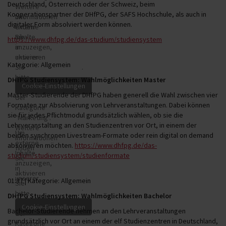
Deutschland, Österreich oder der Schweiz, beim
Weitere
Kooperationspartner der DHfPG, der SAFS Hochschule, als auch in
Informationen
Um
digitaler Form absolviert werden können.
finden
externe
Sie
Inhalte
https://www.dhfpg.de/das-studium/studiensystem
in
anzuzeigen,
unserer
aktivieren
Kategorie: Allgemein
Datenschutzerklärung
Sie
.
bitte
DHfPG Studiensystem: Wahlmöglichkeiten Master
Cookies
Master-Studierende der DHfPG haben generell die Wahl zwischen vier
der
Formaten zur Absolvierung von Lehrveranstaltungen. Dabei können
Kategorie
sie für jedes Pflichtmodul grundsätzlich wählen, ob sie die
"Marketing".
Lehrveranstaltung an den Studienzentren vor Ort, in einem der
Weitere
Um
beiden synchronen Livestream-Formate oder rein digital on demand
Informationen
externe
absolvieren möchten.
https://www.dhfpg.de/das-
finden
Inhalte
studium/studiensystem/studienformate
Sie
anzuzeigen,
in
aktivieren
unserer
01:37 | Kategorie: Allgemein
Sie
Datenschutzerklärung
.
bitte
DHfPG Studiensystem: Wahlmöglichkeiten Bachelor
Cookies
Bachelor-Studierende nehmen an den Lehrveranstaltungen
der
grundsätzlich vor Ort an einem der elf Studienzentren in Deutschland,
Kategorie