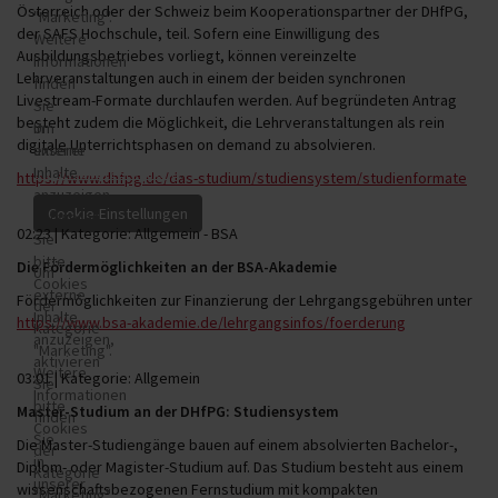
Österreich oder der Schweiz beim Kooperationspartner der DHfPG,
"Marketing".
der SAFS Hochschule, teil. Sofern eine Einwilligung des
Weitere
Ausbildungsbetriebes vorliegt, können vereinzelte
Informationen
Lehrveranstaltungen auch in einem der beiden synchronen
finden
Livestream-Formate durchlaufen werden. Auf begründeten Antrag
Sie
besteht zudem die Möglichkeit, die Lehrveranstaltungen als rein
in
Um
digitale Unterrichtsphasen on demand zu absolvieren.
unserer
externe
Datenschutzerklärung
Inhalte
.
https://www.dhfpg.de/das-studium/studiensystem/studienformate
anzuzeigen,
aktivieren
02:23 | Kategorie: Allgemein - BSA
Sie
bitte
Die Fördermöglichkeiten an der BSA-Akademie
Um
Cookies
externe
Fördermöglichkeiten zur Finanzierung der Lehrgangsgebühren unter
der
Inhalte
https://www.bsa-akademie.de/lehrgangsinfos/foerderung
Kategorie
anzuzeigen,
"Marketing".
aktivieren
Weitere
03:01 | Kategorie: Allgemein
Sie
Informationen
bitte
Master-Studium an der DHfPG: Studiensystem
finden
Cookies
Sie
Die Master-Studiengänge bauen auf einem absolvierten Bachelor-,
der
in
Diplom- oder Magister-Studium auf. Das Studium besteht aus einem
Kategorie
unserer
wissenschaftsbezogenen Fernstudium mit kompakten
"Marketing".