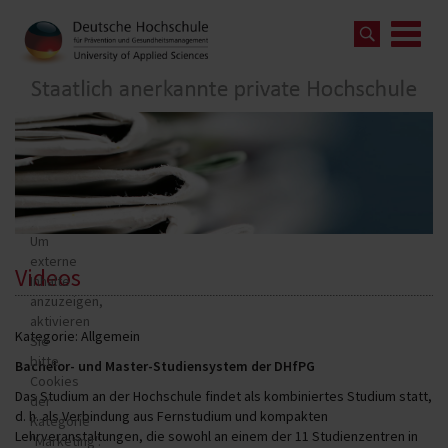
Um
externe
Videos
Inhalte
anzuzeigen,
aktivieren
Kategorie: Allgemein
Sie
bitte
Bachelor- und Master-Studiensystem der DHfPG
Cookies
Das Studium an der Hochschule findet als kombiniertes Studium statt,
der
d. h. als Verbindung aus Fernstudium und kompakten
Kategorie
Lehrveranstaltungen, die sowohl an einem der 11 Studienzentren in
"Marketing".