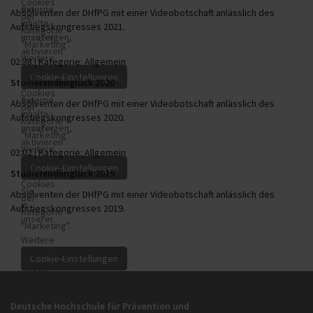
Cookies
Sie
externe
Absolventen der DHfPG mit einer Videobotschaft anlässlich des
der
in
Inhalte
Aufstiegskongresses 2021.
Kategorie
unserer
anzuzeigen,
"Marketing".
Datenschutzerklärung
aktivieren
.
Weitere
02:38 | Kategorie: Allgemein
Sie
Informationen
bitte
Studierendenglück 2020
finden
Um
Cookies
Sie
externe
Absolventen der DHfPG mit einer Videobotschaft anlässlich des
der
in
Inhalte
Aufstiegskongresses 2020.
Kategorie
unserer
anzuzeigen,
"Marketing".
Datenschutzerklärung
aktivieren
.
Weitere
02:02 | Kategorie: Allgemein
Sie
Informationen
bitte
Studierendenglück 2019
finden
Cookies
Sie
Absolventen der DHfPG mit einer Videobotschaft anlässlich des
der
in
Aufstiegskongresses 2019.
Kategorie
unserer
"Marketing".
Datenschutzerklärung
.
Weitere
Informationen
finden
Sie
in
Deutsche Hochschule für Prävention und
unserer