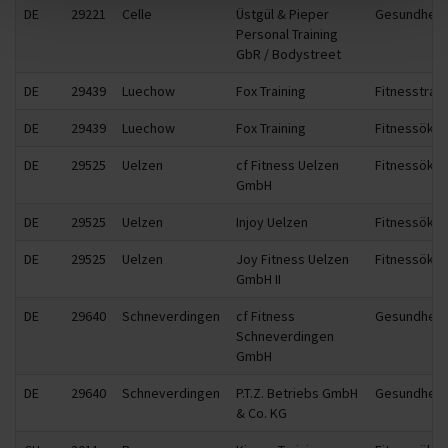
DE
29221
Celle
Üstgül & Pieper
Gesundhei
Personal Training
GbR / Bodystreet
DE
29439
Luechow
Fox Training
Fitnesstrain
DE
29439
Luechow
Fox Training
Fitnessöko
DE
29525
Uelzen
cf Fitness Uelzen
Fitnessöko
GmbH
DE
29525
Uelzen
Injoy Uelzen
Fitnessöko
DE
29525
Uelzen
Joy Fitness Uelzen
Fitnessöko
GmbH II
DE
29640
Schneverdingen
cf Fitness
Gesundhei
Schneverdingen
GmbH
DE
29640
Schneverdingen
P.T.Z. Betriebs GmbH
Gesundhei
& Co. KG