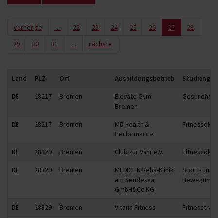
vorherige
…
22
23
24
25
26
27
28
29
30
31
…
nächste
Land
PLZ
Ort
Ausbildungsbetrieb
Studienga
DE
28217
Bremen
Elevate Gym
Gesundhei
Bremen
DE
28217
Bremen
MD Health &
Fitnessöko
Performance
DE
28329
Bremen
Club zur Vahr e.V.
Fitnessöko
DE
28329
Bremen
MEDICLIN Reha-Klinik
Sport- und
am Sendesaal
Bewegungst
GmbH&Co.KG
DE
28329
Bremen
Vitaria Fitness
Fitnesstrain