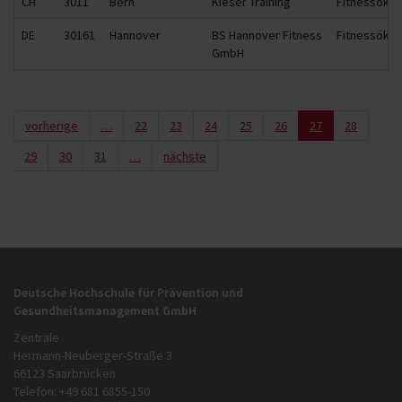
CH
3011
Bern
Kieser Training
Fitnessöko
DE
30161
Hannover
BS Hannover Fitness
Fitnessöko
GmbH
vorherige
…
22
23
24
25
26
27
28
29
30
31
…
nächste
Deutsche Hochschule für Prävention und
Gesundheitsmanagement GmbH
Zentrale
Hermann-Neuberger-Straße 3
66123 Saarbrücken
Telefon: +49 681 6855-150