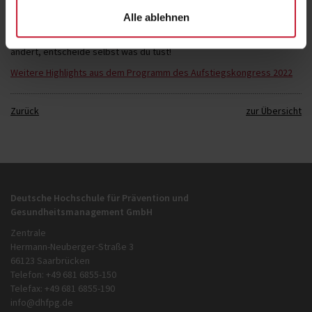
Samuel Koch beim Aufstiegskongress 2022 als Speaker mit seinem
Alle ablehnen
Vortrag:
Schwerelos – wie wir Ballast abwerfen und Kraft tanken –
Krisenbewältigung mit Grips: Wenn sich von jetzt auf gleich alles
ändert, entscheide selbst was du tust!
Weitere Highlights aus dem Programm des Aufstiegskongress 2022
Zurück
zur Übersicht
Deutsche Hochschule für Prävention und
Gesundheitsmanagement GmbH
Zentrale
Hermann-Neuberger-Straße 3
66123 Saarbrücken
Telefon: +49 681 6855-150
Telefax: +49 681 6855-190
info@dhfpg.de