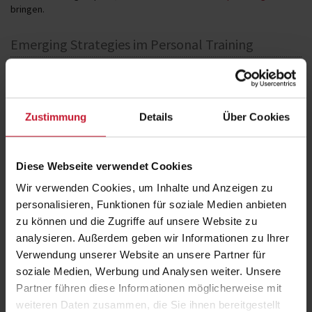
bringen.
Emerging Strategies im Personal Training
Im Vortrag "
Emerging Strategies im Personal Training
" auf dem
diesjährigen Aufstiegskongress geht Sportwissenschaftler und
Dozent an der DHfPG und BSA-Akademie
Patrick Berndt
auf folgende
Fragen ein:
Zustimmung
Details
Über Cookies
Wie steuert man tagesform- und entwicklungsabhängig
Trainingsinhalte und Belastung?
Wie sieht eine beispielhafte Umsetzung dieses Ansatzes in der
Diese Webseite verwendet Cookies
Praxis aus?
Wir verwenden Cookies, um Inhalte und Anzeigen zu
personalisieren, Funktionen für soziale Medien anbieten
Culture of Excellence – so gelingt es auch Ihrem
zu können und die Zugriffe auf unsere Website zu
Unternehmen, immer besser zu werden!
analysieren. Außerdem geben wir Informationen zu Ihrer
Prof. Dr. Jan Mayer
, Geschäftsführer TSG 1899 Hoffenheim, Professor
Verwendung unserer Website an unsere Partner für
an der DHfPG sowie Sportpsychologe, ist in diesem Jahr wieder
soziale Medien, Werbung und Analysen weiter. Unsere
Speaker auf dem Aufstiegskongress. In seinem Vortrag "
Culture of
Partner führen diese Informationen möglicherweise mit
Excellence
" zeigt er auf, was die Voraussetzungen dafür sind, dass
weiteren Daten zusammen, die Sie ihnen bereitgestellt
ein Team, ein Verein, ein Unternehmen oder eine Gesellschaft zur