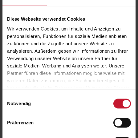
Die
Europäische Woche des Sports
ist eine Initiative der
Europäischen Kommission, die darauf abzielt, die Bevölkerung in
Diese Webseite verwendet Cookies
Europa zu einem aktiveren Lebensstil zu motivieren. Diese
Veranstaltung wird jedes Jahr im Zeitraum vom 23. bis 30. September
Wir verwenden Cookies, um Inhalte und Anzeigen zu
durchgeführt.
personalisieren, Funktionen für soziale Medien anbieten
zu können und die Zugriffe auf unsere Website zu
Aktionen & Events von Fitnessstudios
analysieren. Außerdem geben wir Informationen zu Ihrer
Tag der offenen Tür
Verwendung unserer Website an unsere Partner für
Kursevents
soziale Medien, Werbung und Analysen weiter. Unsere
#BEACTIVE-NIGHT
Partner führen diese Informationen möglicherweise mit
Challenges
weiteren Daten zusammen, die Sie ihnen bereitgestellt
Spendentraining
haben oder die sie im Rahmen Ihrer Nutzung der Dienste
#BEACTIVE DAY
–
mitmachen und tolle Aktionen
gesammelt haben.
Einwilligungsauswahl
entdecken!
Notwendig
Jeder ist herzlich eingeladen, mitzumachen und ein Teil der
Präferenzen
europaweiten Initiative zu werden. Die Teilnahme an einer der vielen
Veranstaltungen gibt Ihnen die Gelegenheit, in einem Studio Ihrer
Wahl vorbeizuschauen und aktiv am Trainingsangebot teilzunehmen.