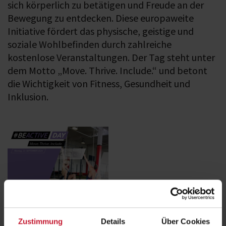
sich körperlich zu betätigen und Freude an der
Bewegung zu entdecken. Diese europaweite
Initiative fördert das physische, geistige und
soziale Wohlbefinden durch zahlreiche
kostenlose Veranstaltungen. Der Tag steht unter
dem Motto „Move. Thrive. Include.“ und betont
die Wichtigkeit von Fitness, Gesundheit und
Inklusion.
Zustimmung
Details
Über Cookies