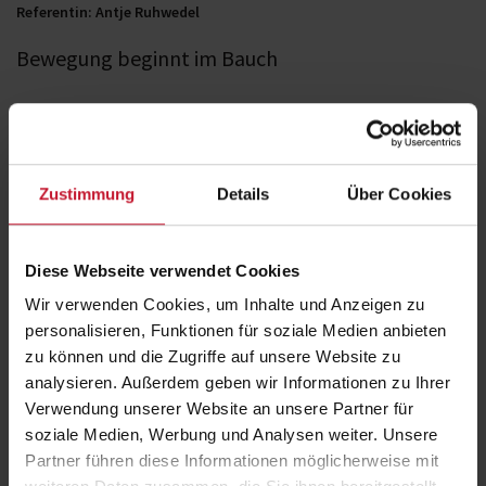
Referentin: Antje Ruhwedel
Bewegung beginnt im Bauch
Wer sich regelmäßig bewegt, fühlt sich fitter. Doch warum fällt es
manchen so leicht – und anderen so schwer? Eine neue Erkenntnis:
Dein Darm spielt dabei eine entscheidende Rolle. Genauer gesagt: die
Bakterien, die dort leben.
Zustimmung
Details
Über Cookies
Was dein Mikrobiom mit Sport zu tun hat
Diese Webseite verwendet Cookies
Bestimmte Bakterien im Darm können den Hormonhaushalt
Wir verwenden Cookies, um Inhalte und Anzeigen zu
stabilisieren. Das sorgt für mehr Energie und Motivation.
Andere Mikroben helfen, Laktat in den Muskeln schneller abzubauen.
personalisieren, Funktionen für soziale Medien anbieten
Du bist dadurch belastbarer und regenerierst schneller.
zu können und die Zugriffe auf unsere Website zu
Auch wichtige Botenstoffe wie Serotonin oder Dopamin werden im
analysieren. Außerdem geben wir Informationen zu Ihrer
Darm beeinflusst. Sie entscheiden mit, wie wohl du dich beim Training
Verwendung unserer Website an unsere Partner für
fühlst.
soziale Medien, Werbung und Analysen weiter. Unsere
Ein gesunder Darm kann also den Unterschied machen – ob du lieber
Partner führen diese Informationen möglicherweise mit
auf der Couch bleibst oder Lust auf Bewegung bekommst.