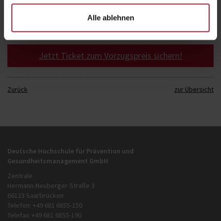
um Kunden nachhaltig zu motivieren und sportliche Leistung
ganzheitlich zu fördern
Alle ablehnen
Jetzt Ticket zum Vorzugspreis sichern!
Zurück
zur Übersicht
Deutsche Hochschule für Prävention und
Gesundheitsmanagement GmbH
Zentrale
Hermann-Neuberger-Straße 3
66123 Saarbrücken
Telefon: +49 681 6855-150
Telefax: +49 681 6855-190