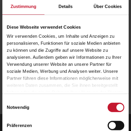
Zustimmung
Details
Über Cookies
Diese Webseite verwendet Cookies
Wir verwenden Cookies, um Inhalte und Anzeigen zu
personalisieren, Funktionen für soziale Medien anbieten
Am 6. und 7. Oktober hieß es wieder: „Herzlich willkommen zum
Aufstiegskongress“, dem Fachkongress für aktive
zu können und die Zugriffe auf unsere Website zu
Gesundheitsgestalter. Und das Fazit kann nur lauten: Es waren zwei
analysieren. Außerdem geben wir Informationen zu Ihrer
sehr erfolgreiche Tage!
Verwendung unserer Website an unsere Partner für
Erfahren Sie
hier
alles über die Highlights des zweitägigen
soziale Medien, Werbung und Analysen weiter. Unsere
Fachkongresses.
Partner führen diese Informationen möglicherweise mit
weiteren Daten zusammen, die Sie ihnen bereitgestellt
Zurück
zur Übersicht
haben oder die sie im Rahmen Ihrer Nutzung der Dienste
gesammelt haben.
Einwilligungsauswahl
Notwendig
Präferenzen
Deutsche Hochschule für Prävention und