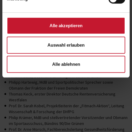
Vorträgen wurde das Ziel unter den Teilnehmenden klar definiert: Die
Institutionen müssen gemeinsam dafür Sorge tragen, dass der
Bevölkerung niedrigschwellige Angebote zum regelmäßigen
Fitnesstraining im Fitnessstudio unter professioneller Anleitung
Alle akzeptieren
zugänglich gemacht werden. Denn nur zusammen gelingt es, dem
zunehmenden Bewegungsmangel präventiv vorzubeugen.
Positionsbezeichnungen aller genannten Personen:
Auswahl erlauben
Thorsten Bischoff, Staatssekretär für Medienpolitik des Saarlandes
und Bevollmächtigter des Saarlandes beim Bund sowie Hausherr
Alle ablehnen
der Saarländischen Landesvertretung
Ralf Capelan, Schatzmeister DSSV e. V., Dozent der DHfPG/BSA
Miriam Fuchs, Gesundheitsmanagerin CaraVita GmbH
Philipp Hartewig, MdB und Sportpolitischer Sprecher sowie
Obmann der Fraktion der Freien Demokraten
Thomas Keck, erster Direktor Deutsche Rentenversicherung
Westfalen
Prof. Dr. Sarah Kobel, Projektleiterin der „Fitmach-Aktion“, Leitung
Wissenschaft & Forschung der DHfPG
Philip Krämer, MdB und stellvertretender Vorsitzender und Obmann
im Sportausschuss, Bündnis 90/Die Grünen
Prof. Dr. Arne Morsch, Fachbereichsleitung Gesundheitsförderung