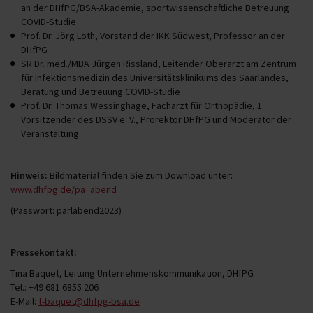
an der DHfPG/BSA-Akademie, sportwissenschaftliche Betreuung
COVID-Studie
Prof. Dr. Jörg Loth, Vorstand der IKK Südwest, Professor an der
DHfPG
SR Dr. med./MBA Jürgen Rissland, Leitender Oberarzt am Zentrum
für Infektionsmedizin des Universitätsklinikums des Saarlandes,
Beratung und Betreuung COVID-Studie
Prof. Dr. Thomas Wessinghage, Facharzt für Orthopädie, 1.
Vorsitzender des DSSV e. V., Prorektor DHfPG und Moderator der
Veranstaltung
Hinweis:
Bildmaterial finden Sie zum Download unter:
www.dhfpg.de/pa_abend
(Passwort: parlabend2023)
Pressekontakt:
Tina Baquet, Leitung Unternehmenskommunikation, DHfPG
Tel.: +49 681 6855 206
E-Mail:
t-baquet@dhfpg-bsa.de