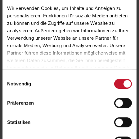
bin nur ich?!"
Triathlon-Weltmeister
Daniel Unger
wird die Moderation
übernehmen!
Wir verwenden Cookies, um Inhalte und Anzeigen zu
personalisieren, Funktionen für soziale Medien anbieten
Diskussionsrunden und Networking
zu können und die Zugriffe auf unsere Website zu
analysieren. Außerdem geben wir Informationen zu Ihrer
Ein weiterer Schwerpunkt des Kongresses sind Diskussionsrunden, in
Verwendung unserer Website an unsere Partner für
denen aktuelle Herausforderungen und Zukunftsaussichten der
soziale Medien, Werbung und Analysen weiter. Unsere
Branche erörtert werden. Der Kongress bietet zudem zahlreiche
Partner führen diese Informationen möglicherweise mit
Möglichkeiten zum Networking, um neue Kontakte zu knüpfen und
weiteren Daten zusammen, die Sie ihnen bereitgestellt
bestehende Netzwerke zu erweitern.
haben oder die sie im Rahmen Ihrer Nutzung der Dienste
Jetzt anmelden und dabei sein!
gesammelt haben.
Einwilligungsauswahl
Notwendig
Das Programm des Aufstiegskongresses ist ab sofort online
einsehbar. Interessierte können sich über die Kongress-Website
Präferenzen
anmelden und ihren Platz sichern. Die Teilnahme am
Aufstiegskongress bietet eine einzigartige Gelegenheit, von
Experten zu lernen, wertvolle Einblicke zu gewinnen und das
berufliche Netzwerk auszubauen.
Statistiken