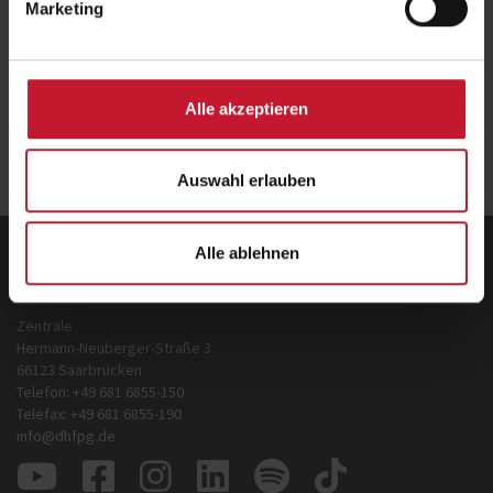
Marketing
Early-Bird-Ticket sichern!
Alle akzeptieren
Zurück
zur Übersicht
Auswahl erlauben
Alle ablehnen
Deutsche Hochschule für Prävention und
Gesundheitsmanagement GmbH
Zentrale
Hermann-Neuberger-Straße 3
66123 Saarbrücken
Telefon: +49 681 6855-150
Telefax: +49 681 6855-190
info@dhfpg.de