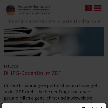
12.11.2021
DHfPG-Dozentin im ZDF
Unsere Ernährungsexpertin Christina Esser geht
in der ZDF drehscheibe der Frage nach, wie
gesund Milch eigentlich ist und inwieweit sie
durch pflanzliche Alternativen ersetzt werden