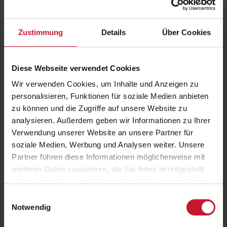
kann.
Zustimmung
Details
Über Cookies
Diese Webseite verwendet Cookies
Wir verwenden Cookies, um Inhalte und Anzeigen zu
personalisieren, Funktionen für soziale Medien anbieten
Lactoseintoleranz ist eine der häufigsten
Lebensmittelunverträglichkeiten in Deutschland. Doch warum
zu können und die Zugriffe auf unsere Website zu
vertragen manche Menschen keine Lactose? Wie gesund sind die
analysieren. Außerdem geben wir Informationen zu Ihrer
pflanzlichen Alternativen? Und wie schneiden diese im Vergleich ab?
Verwendung unserer Website an unsere Partner für
soziale Medien, Werbung und Analysen weiter. Unsere
Christina Esser klärt im Beitrag
(ab 23:37 min)
die wichtigsten Fragen
Partner führen diese Informationen möglicherweise mit
rund um das Thema Milch!
weiteren Daten zusammen, die Sie ihnen bereitgestellt
Zum Beitrag:
ZDF drehscheibe
haben oder die sie im Rahmen Ihrer Nutzung der Dienste
gesammelt haben.
Einwilligungsauswahl
Zurück
zur Übersicht
Notwendig