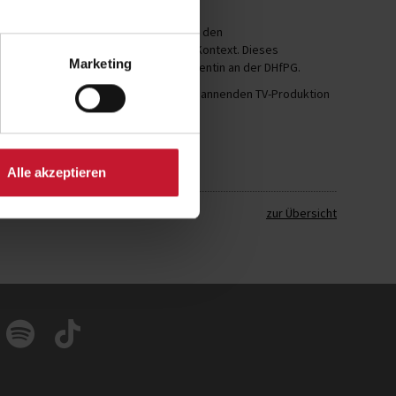
 Klix wissenschaftliche Perspektiven aus den
en Erfahrungen aus dem militärischen Kontext. Dieses
Marketing
xis prägt auch ihre Tätigkeit als Dozentin an der DHfPG.
g von Prof. Dr. Daniela Klix an dieser spannenden TV-Produktion
Alle akzeptieren
zur Übersicht