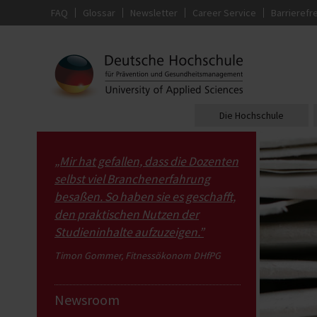
FAQ
Glossar
Newsletter
Career Service
Barrierefre
Die Hochschule
„Mir hat gefallen, dass die Dozenten
selbst viel Branchenerfahrung
besaßen. So haben sie es geschafft,
den praktischen Nutzen der
Studieninhalte aufzuzeigen.”
Timon Gommer, Fitnessökonom DHfPG
Newsroom