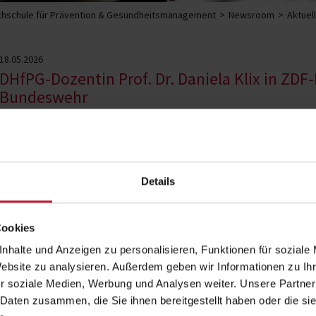
hschule für Prävention & Gesundheitsmanagement
Newsroom
Aktuel
18.05.2026
DHfPG-Dozentin Prof. Dr. Daniela Klix in ZD
Bundeswehr
Prof. Dr. Daniela Klix, Dozentin im Fachbereich Train
ZDF-Dokumentation „Kriegstüchtig? 70 Jahre Bundes
Details
Die 90-minütige Dokumentation wird am 
ausgestrahlt und beleuchtet die Entwi
Cookies
Biografien erzählt der Film von den H
Soldatinnen und Soldaten – von der Zei
nhalte und Anzeigen zu personalisieren, Funktionen für soziale
aktuellen „Zeitenwende“.
Website zu analysieren. Außerdem geben wir Informationen zu I
Prof. Dr. Daniela Klix wurde für die Dok
r soziale Medien, Werbung und Analysen weiter. Unsere Partner
Sport/KLF der Bundeswehr interviewt. 
 Daten zusammen, die Sie ihnen bereitgestellt haben oder die s
körperlicher Leistungsfähigkeit für di