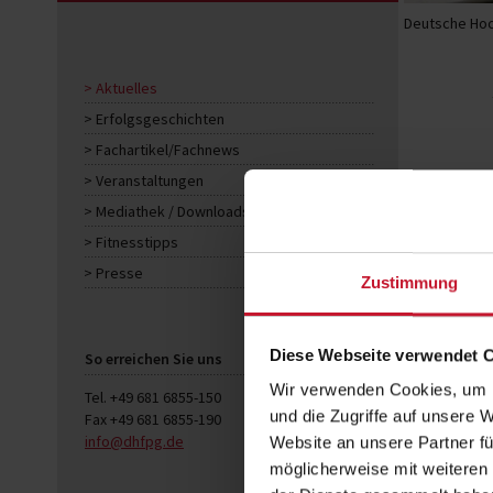
Deutsche Hoc
Aktuelles
Erfolgsgeschichten
Fachartikel/Fachnews
Veranstaltungen
Mediathek / Downloads
Fitnesstipps
Presse
Zustimmung
Diese Webseite verwendet 
So erreichen Sie uns
Wir verwenden Cookies, um I
Tel. +49 681 6855-150
und die Zugriffe auf unsere 
Fax +49 681 6855-190
info@dhfpg.de
Website an unsere Partner fü
möglicherweise mit weiteren