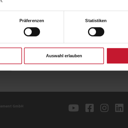
n.
moderner Streitkräfte.
Mit ihrer Expertise verbindet Prof. Dr.
Trainingswissenschaften mit praxisnah
Präferenzen
Statistiken
Zusammenspiel aus Wissenschaft und Pra
Die DHfPG freut sich über die Mitwirkun
und lädt alle Interessierten ein, die Dokumentation anzuschauen:
„Kriegstüchtig? 70 Jahre Bundeswehr“
Donnerstag, 21. Mai 2026, 22:15 Uhr
Auswahl erlauben
Zurück
agement GmbH