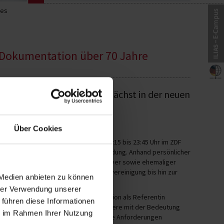
les
F-Dokumentation über 70 Jahre
ingswissenschaften, ist demnächst in der neuen
wehr“ zu sehen.
Über Cookies
Donnerstag, den 21. Mai 2026, von 22:15 bis 23:45 Uhr im ZDF
cklung der Bundeswehr seit ihrer Gründung. Anhand persönlicher
erausforderungen und Erfahrungen aktiver sowie ehemaliger
t des Kalten Krieges über die Wiedervereinigung bis hin zur
 Medien anbieten zu können
hrer Verwendung unserer
umentation noch in ihrer früheren Funktion als Referentin
 führen diese Informationen
Ihr Beitrag beschäftigt sich insbesondere mit der Bedeutung
ie im Rahmen Ihrer Nutzung
e personelle Einsatzbereitschaft und die Anforderungen