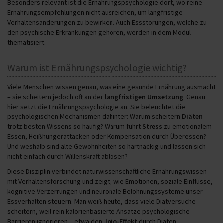
Besonders relevant ist die Ernährungspsychologie dort, wo reine
Ernährungsempfehlungen nicht ausreichen, um langfristige
Verhaltensänderungen zu bewirken. Auch Essstörungen, welche zu
den psychische Erkrankungen gehören, werden in dem Modul
thematisiert.
Warum ist Ernährungspsychologie wichtig?
Viele Menschen wissen genau, was eine gesunde Ernährung ausmacht
– sie scheitern jedoch oft an der
langfristigen
Umsetzung
. Genau
hier setzt die Ernährungspsychologie an. Sie beleuchtet die
psychologischen Mechanismen dahinter: Warum scheitern
Diäten
trotz besten Wissens so häufig? Warum führt
Stress
zu emotionalem
Essen, Heißhungerattacken oder Kompensation durch Überessen?
Und weshalb sind alte Gewohnheiten so hartnäckig und lassen sich
nicht einfach durch Willenskraft ablösen?
Diese Disziplin verbindet naturwissenschaftliche Ernährungswissen
mit Verhaltensforschung und zeigt, wie Emotionen, soziale Einflüsse,
kognitive Verzerrungen und neuronale Belohnungssysteme unser
Essverhalten steuern. Man weiß heute, dass viele Diätversuche
scheitern, weil rein kalorienbasierte Ansätze psychologische
Barrieren ignorieren – etwa den
Jojo-Effekt
durch Diäten.