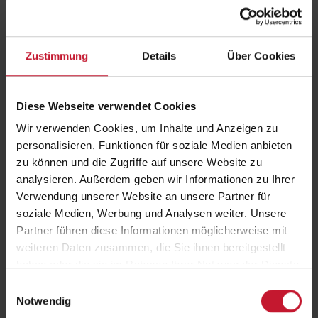
sich der Einsatz von dual Studierenden in
Physiopraxen lohnt!
Zustimmung
Details
Über Cookies
Diese Webseite verwendet Cookies
Wir verwenden Cookies, um Inhalte und Anzeigen zu
personalisieren, Funktionen für soziale Medien anbieten
Eine der Referenten ist DHfPG-Absolventin Tabea Hardebusch. Sie ist
zu können und die Zugriffe auf unsere Website zu
mittlerweile Personal- und Praxismanagerin bei myPhysio und spricht
analysieren. Außerdem geben wir Informationen zu Ihrer
im Webinar über die Erfahrungen, die sie während ihres dualen
Verwendung unserer Website an unsere Partner für
Studiums sammeln konnte.
soziale Medien, Werbung und Analysen weiter. Unsere
Zum kostenfreien Webinar am 30.11. anmelden:
Partner führen diese Informationen möglicherweise mit
weiteren Daten zusammen, die Sie ihnen bereitgestellt
„Erfolg auf Rezept – der Physio-Experten-Talk zum dualen
haben oder die sie im Rahmen Ihrer Nutzung der Dienste
Studium“
gesammelt haben.
Einwilligungsauswahl
Notwendig
Zurück
zur Übersicht