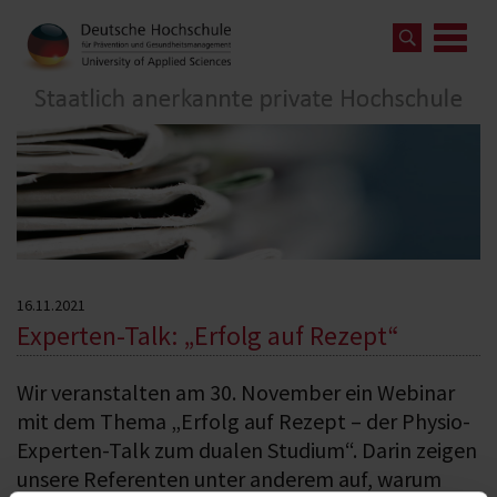
16.11.2021
Experten-Talk: „Erfolg auf Rezept“
Wir veranstalten am 30. November ein Webinar
mit dem Thema „Erfolg auf Rezept – der Physio-
Experten-Talk zum dualen Studium“. Darin zeigen
unsere Referenten unter anderem auf, warum