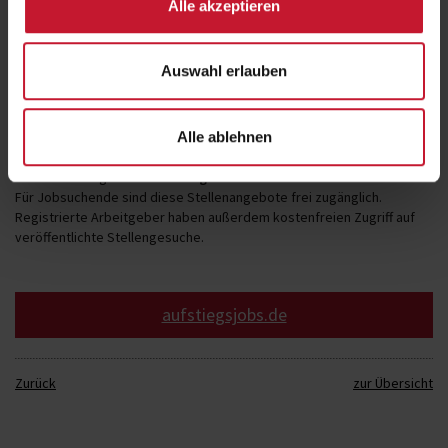
Alle akzeptieren
Offene Stellen in der Fitnessbranche: Mit
aufstiegsjobs.de
Fachkräfte finden statt suchen
Auswahl erlauben
Um Stellen im Unternehmen mit qualifiziertem Personal besetzen zu
können, ist die Wahl des richtigen Stellenportals entscheidend. Mit
aufstiegsjobs.de
, der kostenfreien Online-Jobbörse für den
Alle ablehnen
Zukunftsmarkt Prävention, Gesundheit, Fitness, Sport und Informatik,
können Arbeitgeber
Stellenangebote kostenfrei veröffentlichen
.
Für Jobsuchende sind diese Stellenangebote frei zugänglich.
Registrierte Arbeitgeber haben außerdem kostenfreien Zugriff auf
veröffentlichte Stellengesuche.
aufstiegsjobs.de
Zurück
zur Übersicht