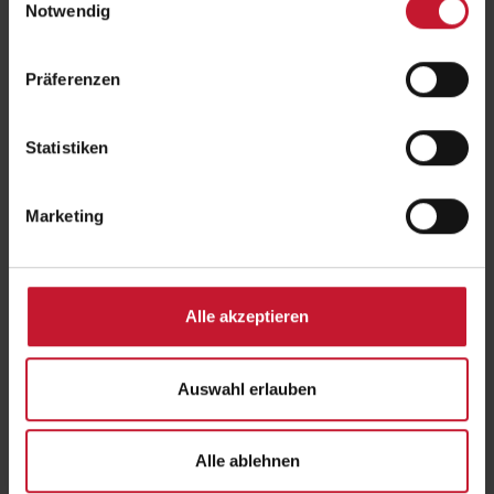
Notwendig
Nachweis deines abgeschlossenen Erststudiums
Z. B. Bachelor- oder Diplomurkunde inklusive Abschlussnote.
Präferenzen
Zusätzlich für das MBA-Studium:
Statistiken
Empfehlungsschreiben deines Arbeitgebers
Nachweis über qualifizierte berufspraktische Erfahrung (i. d. R.
mind. 1 Jahr)
Marketing
Schriftliche Bewerbung (Motivationsschreiben)
Lebenslauf
Krankenversicherung: Bescheinigung einer deutschen
gesetzlichen Krankenkasse
(alternativ: Befreiungsnachweis oder
Kopie der Europäischen Versicherungskarte)
Alle akzeptieren
Auswahl erlauben
Studiengänge vergleichen und die richtige Wahl
treffen
Alle ablehnen
Die Master-Studiengänge der DHfPG: