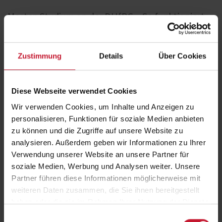
Master-Studium an der DHfPG – So funktioniert
die Anmeldung Schritt für Schritt
Du möchtest dein Master-Studium an der DHfPG starten? Mit unserer
Checkliste bist du bestens vorbereitet! Hier erfährst du, welche
Zustimmung
Details
Über Cookies
Unterlagen du für die Anmeldung brauchst:
Diese Webseite verwendet Cookies
Checkliste für deine Master-Anmeldung:
Wir verwenden Cookies, um Inhalte und Anzeigen zu
Studienvertrag
personalisieren, Funktionen für soziale Medien anbieten
Mit Unterschrift (Anmeldung + Einzugsermächtigung). Falls eine
zu können und die Zugriffe auf unsere Website zu
andere Person oder ein Unternehmen die Studiengebühren
übernimmt, bitte die Kontodaten formlos beilegen.
analysieren. Außerdem geben wir Informationen zu Ihrer
Verwendung unserer Website an unsere Partner für
Digitaler Beratungsbogen
soziale Medien, Werbung und Analysen weiter. Unsere
Vor dem Absenden online ausfüllen. Zum
Beratungsbogen Master-
Partner führen diese Informationen möglicherweise mit
Studium
– bitte Hinweise im einleitenden Text beachten.
weiteren Daten zusammen, die Sie ihnen bereitgestellt
Lichtbild für den Studierendenausweis
(optional)
haben oder die sie im Rahmen Ihrer Nutzung der Dienste
Nur erforderlich, wenn du einen Studierendenausweis möchtest.
gesammelt haben.
Einwilligungsauswahl