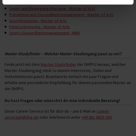
Sport- und Bewegungstherapie - Master of Arts
Prävention und Gesundheitsmanagement - Master of Arts
Sportökonomie - Master of Arts
Fitnessökonomie - Master of Arts
Sport-/Gesundheitsmanagement - MBA
Master-Studyfinder – Welcher Master-Studiengang passt zu mir?
Finde jetzt mit dem
Master-Studyfinder
der DHfPG heraus, welcher
Master-Studiengang ideal zu deinen Interessen, Zielen und
Vorkenntnissen passt. Beantworte einfach ein paar Fragen und
erhalte eine persönliche Empfehlung für deinen passenden Master an
der DHfPG.
Du hast Fragen oder wünschst dir eine individuelle Beratung?
Unser Career Service ist für dich da – per E-Mail an
career-
service@dhfpg.de
oder telefonisch unter
+49 681 6855 580
.