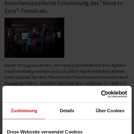
branchenspezifische Entwicklung des "Move to
Earn"-Trends ein.
Dieser Vortrag beschreibt, wie Fitnessanbietende mit dem digitalen
Trend nachhaltig wachsen und sich selbst digital entwickeln können
(oder müssen). Bei dem "Move to Earn"-Trend können Personen durch
Bewegung Punkte, virtuelles Geld oder Boni verdienen. Es stellt sich
hierbei die Frage, welche Rolle das Metaverse/Blockchain für die
Fitnessbranche einnehmen kann. Wird die Branche durch ein virtuell-
physisches Hybridmodell besser und stärker? Sind NFTs (Non-
Fungible Tokens) als Mitgliedschaftsnachweis geeignet? Diese und
Zustimmung
Details
Über Cookies
weitere Fragen werden im Vortrag "Move to Earn: Fitness und die
Zukunft im Metaverse. Hype oder Chance" geklärt.
Diese Webseite verwendet Cookies