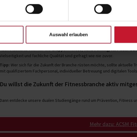
Digitalisierung, Individualisierung und ganzheitlic
Insgesamt wurden über 2.000 internationale Branchenexpertinnen und -expe
Physiotherapeut/innen und Wissenschaftler/innen. Das Ergebnis: Neben di
Auswahl erlauben
Betreuungskonzepte
sowie
zielgruppenspezifische Angebote
weiter an 
Auch etablierte Themen wie
Gruppenfitness
,
Rehatraining
,
HIIT
oder
Out
Vielseitigkeit und fachliche Qualität sind gefragt wie nie zuvor.
Tipp:
Wer sich für die Zukunft der Branche rüsten möchte, sollte aktuelle T
mit qualifiziertem Fachpersonal, individueller Betreuung und digitalen Tools
Du willst die Zukunft der Fitnessbranche aktiv mitge
Dann entdecke unsere dualen Studiengänge rund um Prävention, Fitness und
Mehr dazu: ACSM Fit