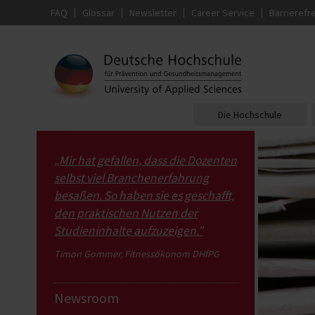
FAQ
Glossar
Newsletter
Career Service
Barrierefre
Die Hochschule
„Mir hat gefallen, dass die Dozenten
selbst viel Branchenerfahrung
besaßen. So haben sie es geschafft,
den praktischen Nutzen der
Studieninhalte aufzuzeigen.”
Timon Gommer, Fitnessökonom DHfPG
Newsroom