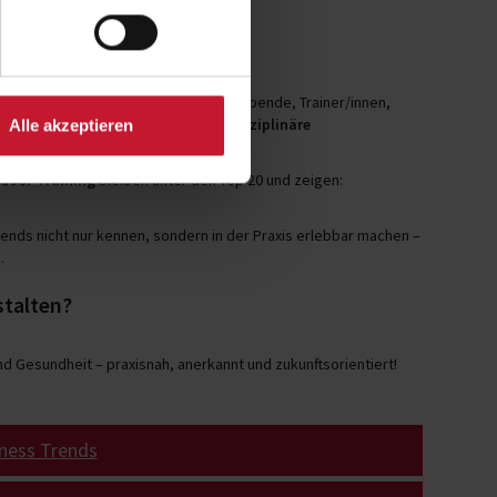
he Betreuung im Fokus
rten befragt – darunter Studiobetreibende, Trainer/innen,
gitalen Innovationen gewinnen
interdisziplinäre
Alle akzeptieren
Bedeutung.
door-Training
bleiben unter den Top 20 und zeigen:
rends nicht nur kennen, sondern in der Praxis erlebbar machen –
.
stalten?
 Gesundheit – praxisnah, anerkannt und zukunftsorientiert!
ness Trends