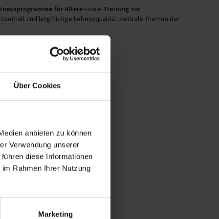
itnessprogramme für Ältere
sowie
Training zur
itserhalt und langfristige Lebensqualität zentrale Themen der
Über Cookies
 Medien anbieten zu können
hrer Verwendung unserer
 führen diese Informationen
ie im Rahmen Ihrer Nutzung
Marketing