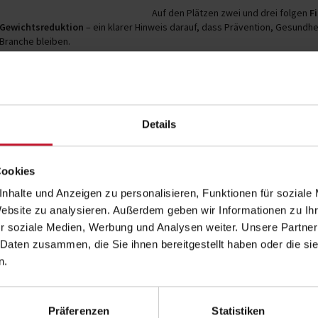
Auf den Plätzen zwei und drei folgen
F
Gewichtsreduktion
– ein klarer Hinweis darauf, dass Prävention, Gesundhe
Branche bleiben.
Die Top 10 Fitnesstrends 2026 auf einen Blick:
Wearable-Technologie
Fitnessprogramme für Ältere
Details
Training zur Gewichtsreduktion
Cookies
Mobile Trainings-Apps
nhalte und Anzeigen zu personalisieren, Funktionen für soziale
Balance-, Flow- & Core-Training
Website zu analysieren. Außerdem geben wir Informationen zu I
Training zur mentalen Gesundheit
r soziale Medien, Werbung und Analysen weiter. Unsere Partner
Traditionelles Krafttraining
 Daten zusammen, die Sie ihnen bereitgestellt haben oder die s
n.
Datengesteuerte
Trainingstechnologie
Freizeit- und Sportvereinsangebote für Erwachsene
Funktionelles Fitnesstraining
Präferenzen
Statistiken