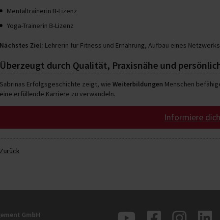
Mentaltrainerin B-Lizenz
Yoga-Trainerin B-Lizenz
Nächstes Ziel:
Lehrerin für Fitness und Ernährung, Aufbau eines Netzwerk
Überzeugt durch Qualität, Praxisnähe und persönli
Sabrinas Erfolgsgeschichte zeigt, wie
Weiterbildungen
Menschen befähigen
eine erfüllende Karriere zu verwandeln.
Informiere dich
Zurück
agement GmbH