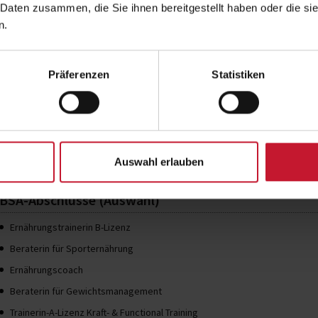
 Daten zusammen, die Sie ihnen bereitgestellt haben oder die s
„Ich arbeite heute evidenzbasiert, individuell und mit einem ganzheitlichen
n.
Themen verständlich, motivierend und praxisnah zu vermitteln.“
Gemeinsam mit ihrem Mann Daniel baut sie ihr Unternehmen
Leckebusch Co
Ernährung und Mentalcoaching vereinen.
Präferenzen
Statistiken
Tipp für zukünftige Teilnehmer/innen
„Investiere stetig in dein Wissen – es ist die Basis für d
Erfolg. Erzähle den Dozenten von deinen Zielen, lass dich
Weiterbildungsweg.“
Auswahl erlauben
BSA-Abschlüsse (Auswahl)
Ernährungstrainerin B-Lizenz
Beraterin für Sporternährung
Ernährungscoach
Beraterin für Gewichtsmanagement
Trainerin-A-Lizenz Kraft- & Functional Training