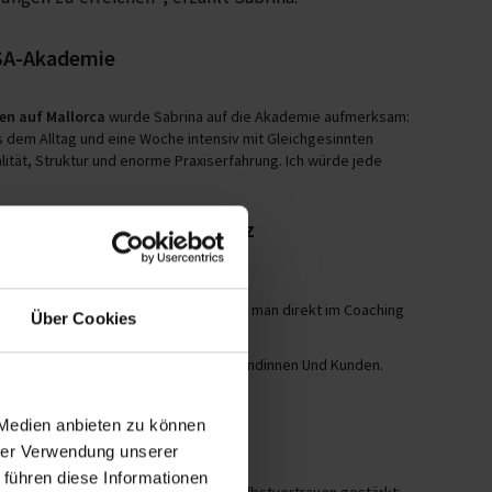
BSA-Akademie
en auf Mallorca
wurde Sabrina auf die Akademie aufmerksam:
s dem Alltag und eine Woche intensiv mit Gleichgesinnten
lität, Struktur und enorme Praxiserfahrung. Ich würde jede
Ernährungstrainer-B-Lizenz
ährungstrainer-B-Lizenz
.
isnah und mit vielen Fallbeispielen, die man direkt im Coaching
Über Cookies
enschaft vermittelt.“
ternehmen und in der Arbeit mit ihren Kundinnen Und Kunden.
heitlichen Ansatzes.
 Medien anbieten zu können
hrer Verwendung unserer
 führen diese Informationen
chwissen vertieft, sondern auch ihr Selbstvertrauen gestärkt: