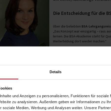
Die Entscheidung für die 
Über die beliebten
BSA-Lehrgangsreis
„Das Konzept war einzigartig – raus au
lernen. Die BSA-Akademie steht für Qua
Weiterbildung dort wieder machen.“
Praxisnahe Weiterbildung: 
Besonders geprägt hat Sabrina die
Ern
„Die Inhalte waren klar aufgebaut, prax
Details
umsetzen konnte. Die Dozenten haben komplexe Themen mit Humor und Leid
Das Wissen nutzt sie heute täglich – für sich selbst, in ihrem Coaching-Un
Ernährung, Bewegung und mentale Stärke bilden dabei die Basis ihres ganz
Cookies
nhalte und Anzeigen zu personalisieren, Funktionen für soziale
Erfolge durch Wissen und Leidenschaft
Website zu analysieren. Außerdem geben wir Informationen zu I
r soziale Medien, Werbung und Analysen weiter. Unsere Partner
Dank der Weiterbildungen an der BSA-Akademie hat Sabrina nicht nur ihr Fa