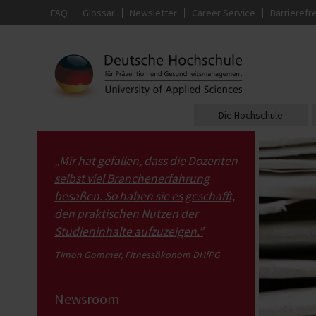
FAQ
Glossar
Newsletter
Career Service
Barrierefre
Die Hochschule
„Mir hat gefallen, dass die Dozenten
selbst viel Branchenerfahrung
besaßen. So haben sie es geschafft,
den praktischen Nutzen der
Studieninhalte aufzuzeigen.”
Timon Gommer, Fitnessökonom DHfPG
Newsroom