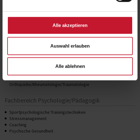
Gewichtsmanagement
Fachbereich Gesundheitswissenschaft
Alle akzeptieren
Kommunales Gesundheitsmanagement
Sport- und Bewegungstherapie Onkologie
Auswahl erlauben
Fachbereich Trainings- und
Bewegungswissenschaft
Alle ablehnen
Sport- und Bewegungstherapie Innere Erkrankungen
Sport- und Bewegungstherapie
Orthopädie/Rheumatologie/Traumatologie
Fachbereich Psychologie/Pädagogik
Sportpsychologische Trainingstechniken
Stressmanagement
Coaching
Psychische Gesundheit