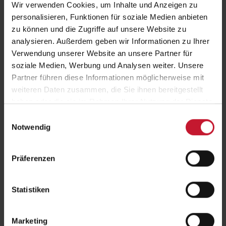
Wir verwenden Cookies, um Inhalte und Anzeigen zu
DHfPG-Hochschulweiterbildung „Sportpraxis“
personalisieren, Funktionen für soziale Medien anbieten
zu können und die Zugriffe auf unsere Website zu
Sportpraxis für das Tätigkeitsfeld Sport- und Bewegungstherapie
analysieren. Außerdem geben wir Informationen zu Ihrer
Verwendung unserer Website an unsere Partner für
Vorbereitung Master of Business Administration
soziale Medien, Werbung und Analysen weiter. Unsere
Partner führen diese Informationen möglicherweise mit
Betriebswirtschaftslehre
weiteren Daten zusammen, die Sie ihnen bereitgestellt
haben oder die sie im Rahmen Ihrer Nutzung der Dienste
Fachbereich Ökonomie
gesammelt haben.
Einwilligungsauswahl
Finanzen und Controlling
Notwendig
Marketing und Vertrieb
Fitnessmanagement
Gesundheitsmanagement
Präferenzen
Strategische Unternehmensführung
Betriebliches Gesundheitsmanagement
Statistiken
Fachbereich Ernährungswissenschaft
Sporternährung
Marketing