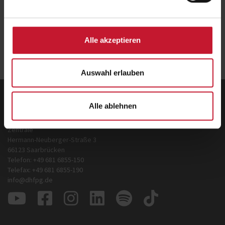
Jetzt anmelden!
Alle akzeptieren
Zurück
zur Übersicht
Auswahl erlauben
Deutsche Hochschule für Prävention und
Alle ablehnen
Gesundheitsmanagement GmbH
Zentrale
Hermann-Neuberger-Straße 3
66123 Saarbrücken
Telefon: +49 681 6855-150
Telefax: +49 681 6855-190
info@dhfpg.de