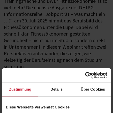
Trainingsfläche und BWL? Fitnessökonomie ist so
viel mehr! Die nächste Ausgabe der DHfPG-
Informationsreihe „Jobporträt – Was macht ein
…?“ am 30. Juli 2025 nimmt das Berufsbild des
Fitnessökonomen unter die Lupe. Dabei wird
schnell klar: Fitnessökonomen gestalten
Gesundheit – nicht nur im Studio, sondern direkt
in Unternehmen! In diesem Webinar treffen zwei
Perspektiven aufeinander, die zeigen, wie
vielseitig der Berufseinstieg nach dem Studium
sein kann.
Zustimmung
Details
Über Cookies
Diese Webseite verwendet Cookies