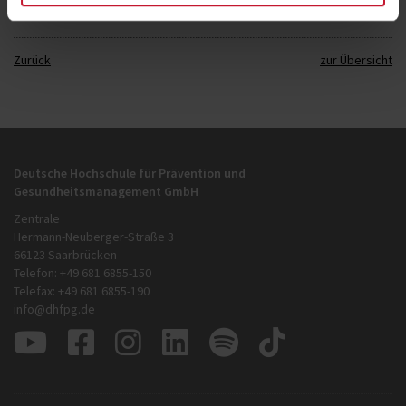
Zurück
zur Übersicht
Deutsche Hochschule für Prävention und
Gesundheitsmanagement GmbH
Zentrale
Hermann-Neuberger-Straße 3
66123 Saarbrücken
Telefon: +49 681 6855-150
Telefax: +49 681 6855-190
info@dhfpg.de