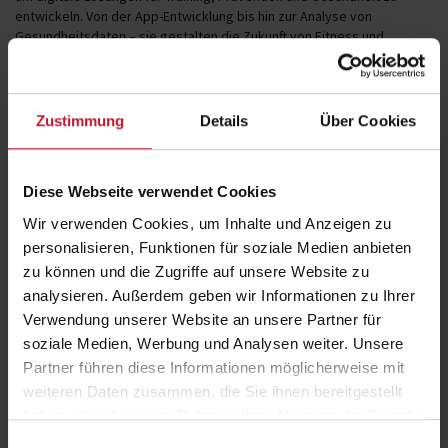
entwickeln. Von der App-Entwicklung bis hin zur Analyse von
Gesundheitsdaten – sie gestalten die Zukunft von Fitness und
Gesundheit aktiv mit.
Zustimmung
Details
Über Cookies
Expertenwissen aus erster Hand im kostenlosen
Webinar
Diese Webseite verwendet Cookies
Im
Webinar
geben
Prof. Dr. Marco Speicher
(Fachbereichsleitung
Wir verwenden Cookies, um Inhalte und Anzeigen zu
Informatik an der DHfPG),
Timo Engler
(Dozent an der DHfPG)
sowie
Marie Assmann
(Studentin der Sport-/Gesundheitsinformatik)
personalisieren, Funktionen für soziale Medien anbieten
spannende Einblicke in diesen zukunftsorientierten Beruf.
zu können und die Zugriffe auf unsere Website zu
analysieren. Außerdem geben wir Informationen zu Ihrer
Duales Studium mit echten Praxisprojekten
Verwendung unserer Website an unsere Partner für
soziale Medien, Werbung und Analysen weiter. Unsere
Marie Assmann
studiert den dualen Bachelor-
Partner führen diese Informationen möglicherweise mit
Studiengang
Sport-/Gesundheitsinformatik
an der DHfPG und
weiteren Daten zusammen, die Sie ihnen bereitgestellt
sammelt parallel praktische Erfahrungen im Fitnessstudio
GymOne
haben oder die sie im Rahmen Ihrer Nutzung der Dienste
24/7
in Bitburg. Dort arbeitet sie unter anderem als Trainerin,
gesammelt haben.
übernimmt organisatorische Aufgaben und kümmert sich um die
Einwilligungsauswahl