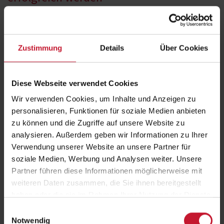
Social Media ist längst mehr als Entertainment. Immer mehr Menschen
nutzen Plattformen für Gesundheitsinformationen, Trainingstipps und
Weiterbildung.
Zustimmung
Details
Über Cookies
Im Panel diskutieren:
Sara Bielmeier
Alessandro Falcone
Diese Webseite verwendet Cookies
Maximilian Huttasch
Wir verwenden Cookies, um Inhalte und Anzeigen zu
personalisieren, Funktionen für soziale Medien anbieten
Die drei Experten zeigen:
zu können und die Zugriffe auf unsere Website zu
Wie du eine starke Fitness-Community aufbaust
analysieren. Außerdem geben wir Informationen zu Ihrer
Wie klare Positionierung deine Sichtbarkeit erhöht
Verwendung unserer Website an unsere Partner für
soziale Medien, Werbung und Analysen weiter. Unsere
Welche Content-Formate wirklich funktionieren
Partner führen diese Informationen möglicherweise mit
Welche Kennzahlen du kennen solltest
weiteren Daten zusammen, die Sie ihnen bereitgestellt
Wie du langfristig Vertrauen aufbaust
haben oder die sie im Rahmen Ihrer Nutzung der Dienste
gesammelt haben.
Einwilligungsauswahl
Gerade für junge Trainer/innen und Studierende ist das eine riesige
Notwendig
Chance, sich früh als Marke zu etablieren.