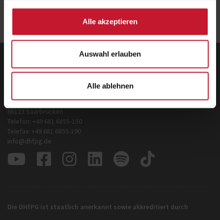
Zurück
zur Übersicht
Alle akzeptieren
Auswahl erlauben
Deutsche Hochschule für Prävention und
Gesundheitsmanagement GmbH
Alle ablehnen
Zentrale
Hermann-Neuberger-Straße 3
66123 Saarbrücken
Telefon: +49 681 6855-150
Telefax: +49 681 6855-190
info@dhfpg.de
Die DHfPG ist staatlich anerkannt sowie akkreditiert durch