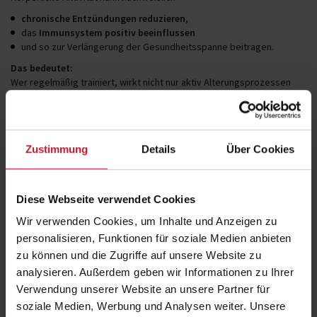
chronische Entzündungen reduzieren
,
das
Immunsystem positiv beeinflussen
und so zur Verlängerung der Gesundheitsspanne beitragen.
Das bedeutet:
Wer regelmäßig trainiert, wirkt nicht nur aktiv Alterungsprozessen
entgegen, sondern stärkt auch seine körperliche Balance auf Zell‑
und Stoffwechsel‑Ebene.
Indikatoren für Langlebigkeit: Was sagt die
Zustimmung
Details
Über Cookies
Wissenschaft?
Im Podcast nannte Marcel Reuter konkrete
Faktoren, die mit einer
Diese Webseite verwendet Cookies
höheren Gesundheitsspanne verknüpft sind
:
Wir verwenden Cookies, um Inhalte und Anzeigen zu
personalisieren, Funktionen für soziale Medien anbieten
1. VO₂max – maximale
zu können und die Zugriffe auf unsere Website zu
Sauerstoffaufnahmefähigkeit
analysieren. Außerdem geben wir Informationen zu Ihrer
Je höher die VO₂max, desto besser die körperliche Fitness – ein
Verwendung unserer Website an unsere Partner für
starker Prädiktor für Gesundheit und Leistungsfähigkeit im Alter.
soziale Medien, Werbung und Analysen weiter. Unsere