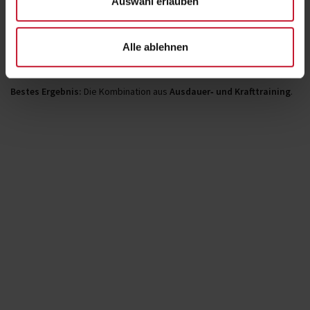
Auswahl erlauben
Ebenso wichtig, um
Muskelmasse zu erhalten,
Alle ablehnen
Stoffwechselprozesse zu optimieren und
Entzündungsprozesse langfristig zu regulieren.
Bestes Ergebnis:
Die Kombination aus
Ausdauer‑ und Krafttraining
.