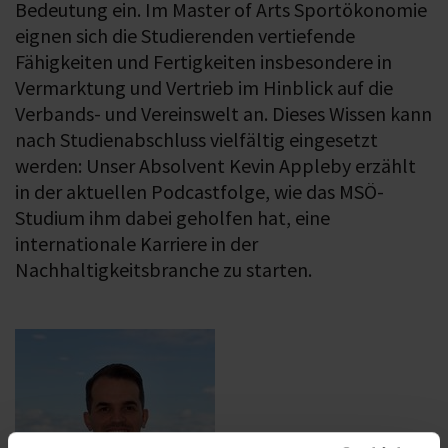
Bedeutung ein. Im Master of Arts Sportökonomie
eignen sich die Studierenden vertiefende
Fähigkeiten und Fertigkeiten insbesondere in
Vermarktung und Vertrieb im Hinblick auf die
Verbands- und Vereinswelt an. Dieses Wissen kann
nach Studienabschluss vielfältig eingesetzt
werden: Unser Absolvent Kevin Appleby erzählt
in der aktuellen Podcastfolge, wie das MSÖ-
Studium ihm dabei geholfen hat, eine
internationale Karriere in der
Nachhaltigkeitsbranche zu starten.