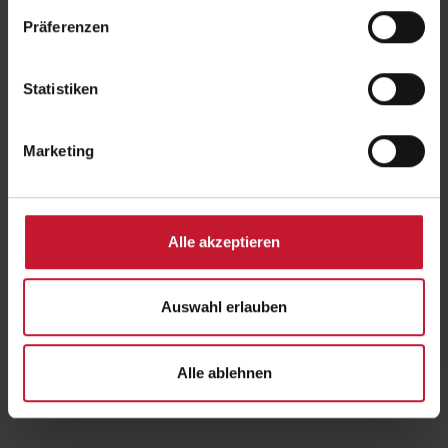
Präferenzen
Statistiken
Marketing
Um externe Inhalte anzuzeigen, aktivieren Sie bitte Cookies der
Kategorie "Marketing". Weitere Informationen finden Sie in unserer
Datenschutzerklärung
.
Alle akzeptieren
Auswahl erlauben
Sportökonomie studieren
Alle ablehnen
Zurück
zur Übersicht