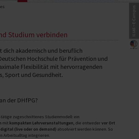
les
nd Studium verbinden
 dich akademisch und beruflich
Deutschen Hochschule für Prävention und
imale Flexibilität mit hervorragenden
s, Sport und Gesundheit.
 an der DHfPG?
fstätige zugeschnittenes Studienmodell: ein
m
mit
kompakten Lehrveranstaltungen
, die entweder
vor Ort
r
digital (live oder on demand)
absolviert werden können. So
n Arbeitsalltag integrieren.