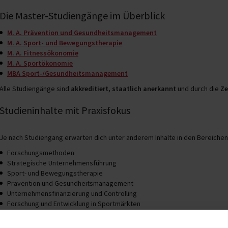
Die Master-Studiengänge im Überblick
M. A. Prävention und Gesundheitsmanagement
M. A. Sport- und Bewegungstherapie
M. A. Fitnessökonomie
M. A. Sportökonomie
MBA Sport-/Gesundheitsmanagement
Alle Studiengänge sind
akkreditiert, staatlich anerkannt
und durch die
Ze
Studieninhalte mit Praxisfokus
Je nach Studiengang erwarten dich unter anderem Inhalte in den Bereichen
Forschungsmethoden
Strategische Unternehmensführung
Sport- und Bewegungstherapie
Prävention und Gesundheitsmanagement
Unternehmensfinanzierung und Controlling
Forschung und Entwicklung in Sportmärkten
Kommunikation und Verhandlung
Marketing