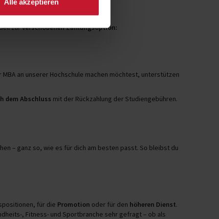
Alle akzeptieren
redit
dell zur
verschobenen Zahlungsoption:
er MBA an unserer Hochschule machen möchtest, unterstützen
h dem Abschluss
mit der Rückzahlung der Studiengebühren.
hen – ganz so, wie es für dich am besten passt. So bleibst du
spositionen, für die
Promotion
oder für den
höheren Dienst
.
heits-, Fitness- und Sportbranche sehr gefragt – ob als