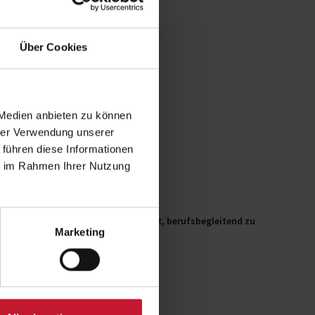
en vor.
Über Cookies
, Empfehlungsschreiben, Eingangstest
 Medien anbieten zu können
hrer Verwendung unserer
 führen diese Informationen
ie im Rahmen Ihrer Nutzung
nbar
dermöglichkeiten
und der Möglichkeit,
berufsbegleitend zu
Marketing
oder Sonderausgaben