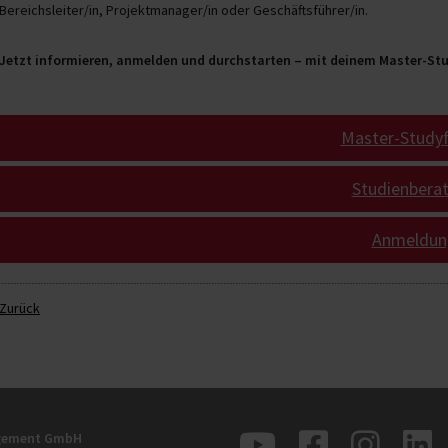
Bereichsleiter/in, Projektmanager/in oder Geschäftsführer/in.
Jetzt informieren, anmelden und durchstarten – mit deinem Master-St
Master-Studyf
Studienbera
Anmeldun
Zurück
agement GmbH