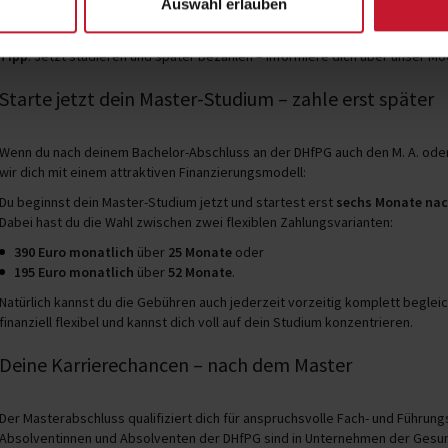
Auswahl erlauben
Bildungskredite und Förderprogramme
, z. B. BAföG oder KfW-Studienk
Unterstützung durch Arbeitgeber
, z. B. Übernahme von Studienkosten
Tipp
: Jetzt studieren und später bezahlen – informiere dich über unser Mo
Starte jetzt dein Master-Studium – zahle erst später
Wenn du nach deinem Bachelor-Abschluss an der DHfPG auch den M. A. od
wir dich mit einem attraktiven Finanzierungsmodell:
Du beginnst dein Master-Studium jetzt und startest erst
sechs Monate nac
Dabei hast du die Wahl zwischen zwei flexiblen Zahlungsvarianten:
390 Euro monatlich
über
25 Monate
oder
195 Euro monatlich
über
52 Monate
.
Natürlich kannst du die Gebühren auch jederzeit vorzeitig komplett begleic
finanziell flexibel und kannst dich voll auf dein Studium konzentrieren.
Deine Karrierechancen – nach dem Master
Der Masterabschluss qualifiziert dich für anspruchsvolle Fach- und Führung
Absolventinnen und Absolventen der DHfPG sind in Unternehmen der Gesund