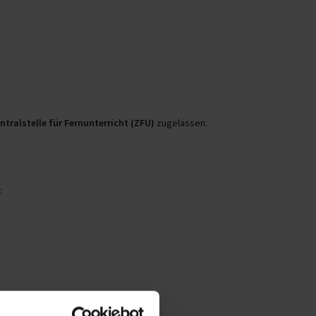
ntralstelle für Fernunterricht (ZFU)
zugelassen.
: