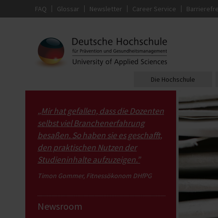
FAQ
Glossar
Newsletter
Career Service
Barrierefre
Die Hochschule
„Mir hat gefallen, dass die Dozenten
selbst viel Branchenerfahrung
besaßen. So haben sie es geschafft,
den praktischen Nutzen der
Studieninhalte aufzuzeigen.”
Timon Gommer, Fitnessökonom DHfPG
Newsroom