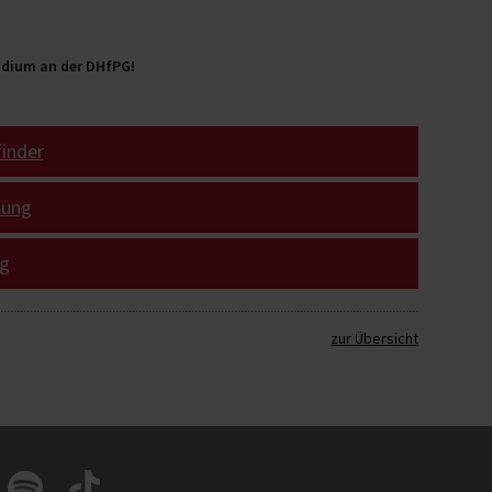
udium an der DHfPG!
inder
tung
g
zur Übersicht