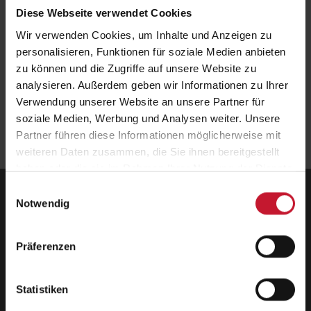
Diese Webseite verwendet Cookies
Wir verwenden Cookies, um Inhalte und Anzeigen zu
Leiterin des Fachbereichs Ernährung an der DHfPG/BSA-Akademie,
Aline Emanuel, sowie die Dozenten aus dem Fachbereich Trainings-
personalisieren, Funktionen für soziale Medien anbieten
und Bewegungswissenschaften, Johanna Kummer und Patrick Berndt,
zu können und die Zugriffe auf unsere Website zu
waren zu Gast bei den
Gewissen-Guerillas vom SR
!
analysieren. Außerdem geben wir Informationen zu Ihrer
Verwendung unserer Website an unsere Partner für
Zurück
zur Übersicht
soziale Medien, Werbung und Analysen weiter. Unsere
Partner führen diese Informationen möglicherweise mit
weiteren Daten zusammen, die Sie ihnen bereitgestellt
haben oder die sie im Rahmen Ihrer Nutzung der Dienste
gesammelt haben.
Einwilligungsauswahl
Deutsche Hochschule für Prävention und
Notwendig
Gesundheitsmanagement GmbH
Zentrale
Präferenzen
Hermann-Neuberger-Straße 3
66123 Saarbrücken
Telefon: +49 681 6855-150
Statistiken
Telefax: +49 681 6855-190
info@dhfpg.de