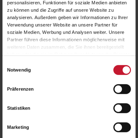
personalisieren, Funktionen für soziale Medien anbieten
Management,
zu können und die Zugriffe auf unsere Website zu
Training,
analysieren. Außerdem geben wir Informationen zu Ihrer
Mental/Coaching,
Verwendung unserer Website an unsere Partner für
Ernährung,
soziale Medien, Werbung und Analysen weiter. Unsere
Betriebliches Gesundheitsmanagement (BGM) und
Marktforschung,
Partner führen diese Informationen möglicherweise mit
weiteren Daten zusammen, die Sie ihnen bereitgestellt
die für unterschiedliche Interessensschwerpunkte praxisorientierten
haben oder die sie im Rahmen Ihrer Nutzung der Dienste
Fachinput bieten.
gesammelt haben.
Einwilligungsauswahl
Ein Highlight des Kongresses wird die
Keynote von Fabian
Notwendig
Hambüchen
sein, der seine Erfahrungen zur Erbringung von
Höchstleistungen mit den Teilnehmenden teilen wird.
Präferenzen
Ein Kongress, der mit Expertise, Know-how und
Vielfalt überzeugt
Statistiken
Wer den Aufstiegskongress am 6. + 7. Oktober 2023 nicht verpassen
möchte, sollte sich den Termin im Terminkalender markieren und ein
Ticket für den ermäßigten Preis von 49 Euro sichern.
Marketing
Zu den Tickets