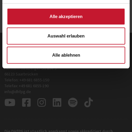
Zurück
zur Übersicht
Alle akzeptieren
Auswahl erlauben
Deutsche Hochschule für Prävention und
Gesundheitsmanagement GmbH
Alle ablehnen
Zentrale
Hermann-Neuberger-Straße 3
66123 Saarbrücken
Telefon: +49 681 6855-150
Telefax: +49 681 6855-190
info@dhfpg.de
Die DHfPG ist staatlich anerkannt sowie akkreditiert durch