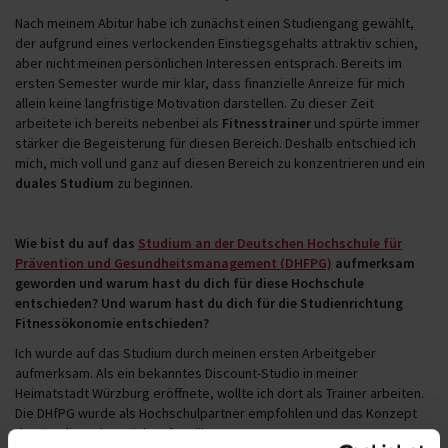
Nach meinem Abitur habe ich zunächst einen Studiengang gewählt,
der aufgrund eines verlockenden Einstiegsgehalts attraktiv schien,
aber nicht meinen persönlichen Interessen entsprach. Bereits im
ersten Semester wurde mir klar, dass finanzielle Anreize für mich
allein keine langfristige Motivation darstellen. Zu dieser Zeit
arbeitete ich bereits nebenbei als
Fitnesstrainer
und spürte immer
stärker die Begeisterung für diesen Bereich. Deshalb entschied ich
mich, mich voll und ganz auf diesen Bereich zu konzentrieren und ein
duales Studium
zu beginnen.
Wie bist du auf das
Studium an der Deutschen Hochschule für
Prävention und Gesundheitsmanagement (DHFPG)
aufmerksam
geworden und warum hast du dich für diese Hochschule
entschieden? Und warum hast du dich für die Studienrichtung
Fitnessökonomie entschieden?
Ich wurde auf das Studium durch meinen ersten Arbeitgeber
aufmerksam. Als ein bekanntes Discount-Studio in meiner
Heimatstadt Würzburg eröffnete, wollte ich dort als Trainer arbeiten.
Die DHfPG wurde als Hochschulpartner empfohlen und das Konzept
des Studiums hat mich sofort überzeugt.