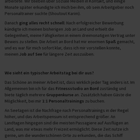
arbeitete. Wir blieben über soziale Medien in Kontakt, und einige
Monate später erkundigte ich mich bei ihm, ob sein Arbeitgeber noch
Personaltrainer suchte (Shoutout Karim).
Danach
ging alles recht schnell
: Nach erfolgreicher Bewerbung
kündigte ich meinen bisherigen Job an Land und erhielt die
Gelegenheit, meine Fähigkeiten in einem dreimonatigen Vertrag unter
Beweis zu stellen. Die Arbeit an Bord hat mir enormen
Spaß
gemacht,
und es war für mich sofort klar, dass ich mir vorstellen konnte,
meinen
Job auf See
für längere Zeit auszuüben.
Wie sieht ein typischer Arbeitstag bei dir aus?
Das Schöne an meiner Arbeit ist, dass wirklich jeder Tag anders ist. Im
Allgemeinen bin ich für das
Fitnessstudio an Bord
zuständig und
biete täglich mehrere
Gruppenkurse
an. Zusätzlich haben Gäste die
Möglichkeit, bei mir
1:1 Personaltrainings
zu buchen.
An Seetagen ist die Nachfrage nach Personaltrainings in der Regel
höher, und das Arbeitspensum ist entsprechend größer. An
Landtagen hingegen sind die meisten Passagiere auf Ausflügen an
Land, was mir etwas mehr Freizeit ermöglicht. Diese Zeit nutze ich
gerne, um die wunderschönen Orte zu erkunden, die das Schiff