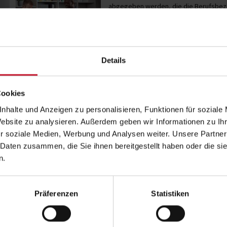
abgegeben werden, die die Berufsbezei
Physiotherapeutinnen und -therapeute
Arbeitszeit
für ihre eigentliche Kern
einzusetzen.
Zum Praxisalltag gehören allerdings
vi
Details
vereinbart, geplant und vorbereitet werden, versicherungs- und abrechnu
werden und vieles mehr. Insofern kommt einer
guten Praxisorganisation
in aller Regel Unterstützung.
Cookies
Zudem wird
der
Zweite Gesundheitsmarkt, also privat finanzierte Dien
Verordnung zugrunde liegen, für Physiotherapiepraxen eine zunehmend w
nhalte und Anzeigen zu personalisieren, Funktionen für soziale
beispielsweise selbst finanzierte Trainingsmöglichkeiten, Ernährungs- un
Website zu analysieren. Außerdem geben wir Informationen zu I
des Betrieblichen Gesundheitsmanagements. Auch hier stellt sich die Frag
r soziale Medien, Werbung und Analysen weiter. Unsere Partner
Umsetzungsebene unterstützen kann.
 Daten zusammen, die Sie ihnen bereitgestellt haben oder die s
Welche
Strategien
können vor diesem Hintergrund erfolgversprechend s
n.
und die Arbeitsbelastung besser zu verteilen und zum anderen die Umsat
Dual Studierende der DHfPG
können durch das im Studium erworbene Wissen
Schnittstelle zwischen dem ersten und zweiten Gesundheitsmarkt fungier
Präferenzen
Statistiken
Bereich gilt es zu ergänzen, damit die Studierenden schnell bei Aufgabe
Mit dem Workshop
Praxisorganisation in der Physio