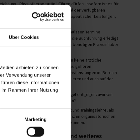
chnung „Physiotherapeut/in“ führen dürfen. Insofern ist es für
n von großer Bedeutung, möglichst viel der verfügbaren
kompetenz
, nämlich die Erbringung therapeutischer Leistungen,
elfältige zusätzliche Tätigkeiten
. Es müssen Termine
Über Cookies
ngstechnische Fragen geklärt werden, die Buchführung erledigt
eine wichtige Bedeutung zu und hierfür benötigen Praxisinhaber
stleistungen und Behandlungen
, denen keine ärztliche
ichtiger werdende Einnahmequelle. Dazu gehören
 Medien anbieten zu können
d Entspannungsangebote oder auch Dienstleistungen im Bereich
hrer Verwendung unserer
e, wer den Präventionsbereich organisieren und auch auf der
 führen diese Informationen
ie im Rahmen Ihrer Nutzung
ein, um zum einen dem
Fachkräftemangel
entgegenzuwirken
zperspektiven der Praxen zu verbessern?
 an Betriebswirtschaft, Management und Trainingslehre, als
en. Die noch fehlende Spezialkompetenz im organisatorischen
Marketing
n des Praxismanagements unterstützen können.
therapie dual Studierende und weiteres