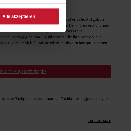
Alle akzeptieren
rt die Teilnehmenden,
zentrale organisatorische Aufgaben
in
, Rezeptverwaltung und Abrechnung von Heilmittelverordnungen
bei der Gestaltung von Managementprozessen in
t sich vorrangig an
dual Studierende
, die ihre betriebliche
aus eignet er sich für
Mitarbeiter in physiotherapeutischen
in der Physiotherapie
 Berichte: Blickpunkt Arbeitsmarkt – Fachkräfteengpassanalyse
zur Übersicht