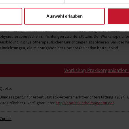
Personal qualifizieren
Auswahl erlauben
Der BSA-Workshop
„Praxisorganisation in der Physiotherapie“
qualifizie
einer physiotherapeutischen Einrichtung, wie zum Beispiel Terminplanung
selbstständig zu übernehmen. Sie werden somit befähigt, Praxisinhaber 
physiotherapeutischen Einrichtungen zu unterstützen. Der Workshop richte
Ausbildung in physiotherapeutischen Einrichtungen absolvieren. Darüber hin
Einrichtungen
, die mit Aufgaben der Praxisorganisation betraut sind.
Workshop Praxisorganisation 
Quelle:
Bundesagentur für Arbeit Statistik/Arbeitsmarktberichterstattung. (2024).
2023. Nürnberg. Verfügbar unter
http://statistik.arbeitsagentur.de/
Zurück