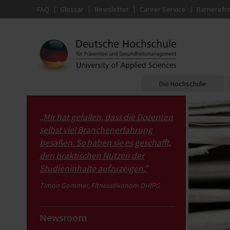
FAQ
Glossar
Newsletter
Career Service
Barrierefre
Die Hochschule
„Mir hat gefallen, dass die Dozenten
selbst viel Branchenerfahrung
besaßen. So haben sie es geschafft,
den praktischen Nutzen der
Studieninhalte aufzuzeigen.”
Timon Gommer, Fitnessökonom DHfPG
Newsroom