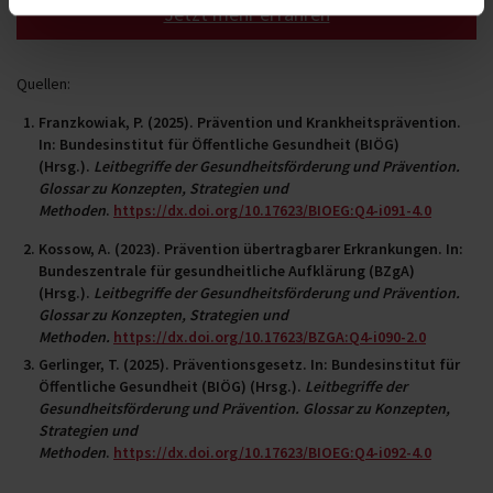
Jetzt mehr erfahren
Quellen:
Franzkowiak, P. (2025). Prävention und Krankheitsprävention.
In: Bundesinstitut für Öffentliche Gesundheit (BIÖG)
(Hrsg.).
Leitbegriffe der Gesundheitsförderung und Prävention.
Glossar zu Konzepten, Strategien und
Methoden
.
https://dx.doi.org/10.17623/BIOEG:Q4-i091-4.0
Kossow, A. (2023). Prävention übertragbarer Erkrankungen. In:
Bundeszentrale für gesundheitliche Aufklärung (BZgA)
(Hrsg.).
Leitbegriffe der Gesundheitsförderung und Prävention.
Glossar zu Konzepten, Strategien und
Methoden.
https://dx.doi.org/10.17623/BZGA:Q4-i090-2.0
Gerlinger, T. (2025). Präventionsgesetz. In: Bundesinstitut für
Öffentliche Gesundheit (BIÖG) (Hrsg.).
Leitbegriffe der
Gesundheitsförderung und Prävention. Glossar zu Konzepten,
Strategien und
Methoden
.
https://dx.doi.org/10.17623/BIOEG:Q4-i092-4.0