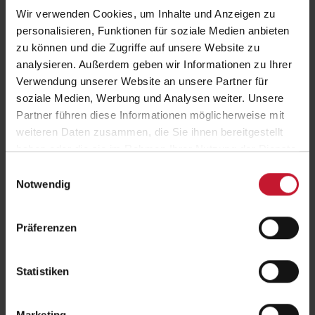
- Was Betroffene konkret tun können, wenn sie mit Training beginnen
Wir verwenden Cookies, um Inhalte und Anzeigen zu
möchten
personalisieren, Funktionen für soziale Medien anbieten
- Der Weg von der Datenauswertung über Publikationen bis zur
zu können und die Zugriffe auf unsere Website zu
Dissertation
- Persönliche Learnings aus der Promotion: Belastbarkeit,
analysieren. Außerdem geben wir Informationen zu Ihrer
Problemlösung, Durchhalten
Verwendung unserer Website an unsere Partner für
- Warum sich eine Promotion aus heutiger Sicht für Andreas absolut
soziale Medien, Werbung und Analysen weiter. Unsere
gelohnt hat
Partner führen diese Informationen möglicherweise mit
weiteren Daten zusammen, die Sie ihnen bereitgestellt
Besonderes Highlight:
haben oder die sie im Rahmen Ihrer Nutzung der Dienste
gesammelt haben.
Einwilligungsauswahl
Die Forschungsergebnisse führten u. a. zu einer Einladung in eine
Notwendig
WHO-Expertengruppe, die sich mit der Weiterentwicklung der
Forschungsagenda zu Long-Covid beschäftigt.
Diese Folge ist ideal für dich, wenn du:
Präferenzen
- dich für Promotionen im Gesundheits- oder Sportbereich
interessierst
- mehr über Post-Covid und Trainingstherapie erfahren willst
Statistiken
- wissen möchtest, wie praxisnahe Forschung funktioniert
- überlegst, selbst zu promovieren!
Marketing