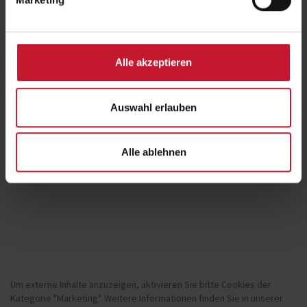
Jetzt reinhören bei Studieren mit Gehalt – und einen tiefen Einblick in
Forschung mit echtem gesellschaftlichem Mehrwert erhalten.
Alle akzeptieren
Auswahl erlauben
Alle ablehnen
Um externe Inhalte anzuzeigen, aktivieren Sie bitte Cookies der
Kategorie "Marketing". Weitere Informationen finden Sie in unserer