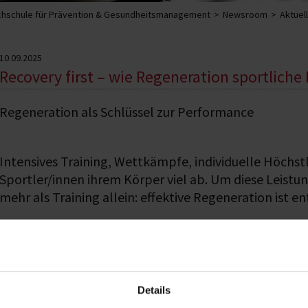
hschule für Prävention & Gesundheitsmanagement
Newsroom
Aktuel
10.09.2025
Recovery first – wie Regeneration sportliche
Regeneration als Schlüssel zur Performance
Intensives Training, Wettkämpfe, individuelle Höchst
Sportler/innen ihrem Körper viel ab. Um diese Leistu
mehr als Training allein: effektive Regeneration ist e
Evidenzbasierte Strategien 
Hobbysportler/innen
Details
Ein durchdachtes
Regenerationsman