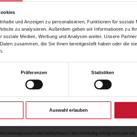
unverzichtbar, um körperlich und menta
profitieren von individuell abgestimmt
Cookies
So lassen sich:
nhalte und Anzeigen zu personalisieren, Funktionen für soziale
Verletzungen langfristig vorbeugen,
Website zu analysieren. Außerdem geben wir Informationen zu I
r soziale Medien, Werbung und Analysen weiter. Unsere Partner
Leistungsfähigkeit sichern,
 Daten zusammen, die Sie ihnen bereitgestellt haben oder die s
und körperliche wie seelische Zufriedenheit steigern.
n.
Inhalte des Vortrags auf dem Aufstiegskongress
Präferenzen
Statistiken
Bastian Bloier zeigt auf:
welche
Maßnahmen der Regeneration
wissenschaftlich fundiert wirken,
wie ein individueller Regenerationsplan aufgebaut werden kann,
und warum Erholung genauso wichtig ist wie Training selbst.
Auswahl erlauben
Fazit
Ob Leistungssport oder Hobbyfitness: Wer nachhaltig erfolgreich sein will