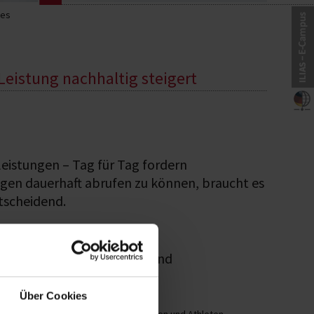
les
 Leistung nachhaltig steigert
leistungen – Tag für Tag fordern
ngen dauerhaft abrufen zu können, braucht es
ntscheidend.
für Athletinnen, Athleten und
Über Cookies
agement
ist für ambitionierte Athletinnen und Athleten