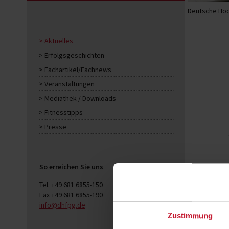
Deutsche Hoc
Aktuelles
Erfolgsgeschichten
Fachartikel/Fachnews
Veranstaltungen
Mediathek / Downloads
Fitnesstipps
Presse
So erreichen Sie uns
Tel. +49 681 6855-150
Fax +49 681 6855-190
info@dhfpg.de
Zustimmung