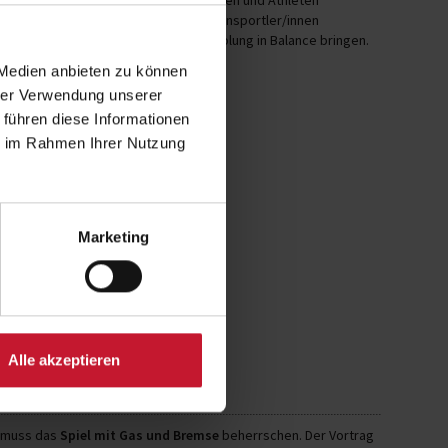
l gesund zu bleiben. Doch auch Breitensportler/innen
en Maßnahmen, die Belastung und Erholung in Balance bringen.
 Medien anbieten zu können
hrer Verwendung unserer
 führen diese Informationen
ie im Rahmen Ihrer Nutzung
Marketing
Alle akzeptieren
, muss das
Spiel mit Gas und Bremse
beherrschen. Der Vortrag