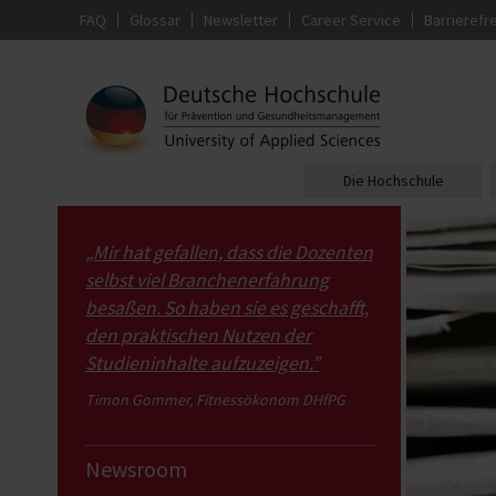
FAQ
Glossar
Newsletter
Career Service
Barrierefre
Die Hochschule
„Mir hat gefallen, dass die Dozenten
selbst viel Branchenerfahrung
besaßen. So haben sie es geschafft,
den praktischen Nutzen der
Studieninhalte aufzuzeigen.”
Timon Gommer, Fitnessökonom DHfPG
Newsroom